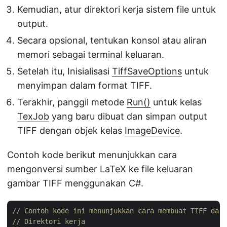
Kemudian, atur direktori kerja sistem file untuk
output.
Secara opsional, tentukan konsol atau aliran
memori sebagai terminal keluaran.
Setelah itu, Inisialisasi
TiffSaveOptions
untuk
menyimpan dalam format TIFF.
Terakhir, panggil metode
Run()
untuk kelas
TexJob
yang baru dibuat dan simpan output
TIFF dengan objek kelas
ImageDevice
.
Contoh kode berikut menunjukkan cara
mengonversi sumber LaTeX ke file keluaran
gambar TIFF menggunakan C#.
// Contoh kode ini menunjukkan cara membuat TIFF dari
// Direktori kerja