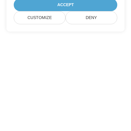
ACCEPT
CUSTOMIZE
DENY
Berlangganan Pembaruan Produk Aspose
Dapatkan buletin & penawaran bulanan langsung dikirim ke
kotak surat Anda.
Kirim