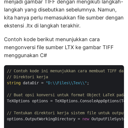
menjadi gambar TIFF dengan mengikuti langkah-
langkah yang disebutkan sebelumnya. Namun,
kita hanya perlu memasukkan file sumber dengan
ekstensi .ltx di langkah terakhir.
Contoh kode berikut menunjukkan cara
mengonversi file sumber LTX ke gambar TIFF
menggunakan C#
// Contoh kode ini menunjukkan cara membuat TIFF dari
// Direktori kerja
string
 dataDir = 
"D:\\Files\\Tex\\"
;

// Buat opsi konversi untuk format Object LaTeX pada 
TeXOptions options = TeXOptions.ConsoleAppOptions(TeX
// Tentukan direktori kerja sistem file untuk output.
options.OutputWorkingDirectory = 
new
 OutputFileSystem