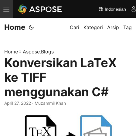
Indonesian
A
l
Home
i
Cari
Kategori
Arsip
Tag
h
k
Home
»
Aspose.Blogs
a
Konversikan LaTeX
n
n
ke TIFF
a
v
menggunakan C#
i
April 27, 2022
· Muzammil Khan
g
a
s
i