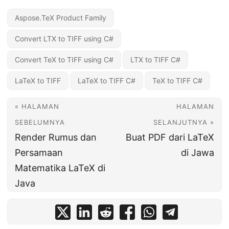
Aspose.TeX Product Family
Convert LTX to TIFF using C#
Convert TeX to TIFF using C#
LTX to TIFF C#
LaTeX to TIFF
LaTeX to TIFF C#
TeX to TIFF C#
« HALAMAN
HALAMAN
SEBELUMNYA
SELANJUTNYA »
Render Rumus dan
Buat PDF dari LaTeX
Persamaan
di Jawa
Matematika LaTeX di
Java