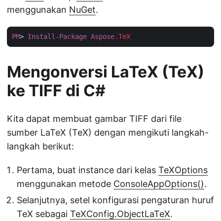
menggunakan
NuGet
.
PM
> 
Install-Package
Aspose
.TeX
Mengonversi LaTeX (TeX)
ke TIFF di C#
Kita dapat membuat gambar TIFF dari file
sumber LaTeX (TeX) dengan mengikuti langkah-
langkah berikut:
Pertama, buat instance dari kelas
TeXOptions
menggunakan metode
ConsoleAppOptions()
.
Selanjutnya, setel konfigurasi pengaturan huruf
TeX sebagai
TeXConfig.ObjectLaTeX
.