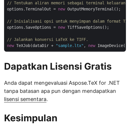
// Tentukan aliran memori sebagai terminal keluaran.
options.TerminalOut = 
new
 OutputMemoryTerminal();

// Inisialisasi opsi untuk menyimpan dalam format TIF
options.SaveOptions = 
new
 TiffSaveOptions();

// Jalankan konversi LaTeX ke TIFF.
new
 TeXJob(dataDir + 
"sample.ltx"
, 
new
Dapatkan Lisensi Gratis
Anda dapat mengevaluasi Aspose.TeX for .NET
tanpa batasan apa pun dengan mendapatkan
lisensi sementara
.
Kesimpulan