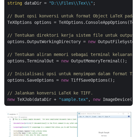
string
 dataDir = 
"D:\\Files\\Tex\\"
;

// Buat opsi konversi untuk format Object LaTeX pada 
TeXOptions options = TeXOptions.ConsoleAppOptions(TeX
// Tentukan direktori kerja sistem file untuk output.
options.OutputWorkingDirectory = 
new
 OutputFileSystem
// Tentukan aliran memori sebagai terminal keluaran.
options.TerminalOut = 
new
 OutputMemoryTerminal();

// Inisialisasi opsi untuk menyimpan dalam format TIF
options.SaveOptions = 
new
 TiffSaveOptions();

// Jalankan konversi LaTeX ke TIFF.
new
 TeXJob(dataDir + 
"sample.tex"
, 
new