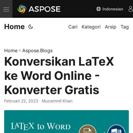
Indonesian
A
l
Home
i
Cari
Kategori
Arsip
Tag
h
k
Home
»
Aspose.Blogs
a
Konversikan LaTeX
n
n
ke Word Online -
a
v
Konverter Gratis
i
Februari 22, 2023
· Muzammil Khan
g
a
s
i