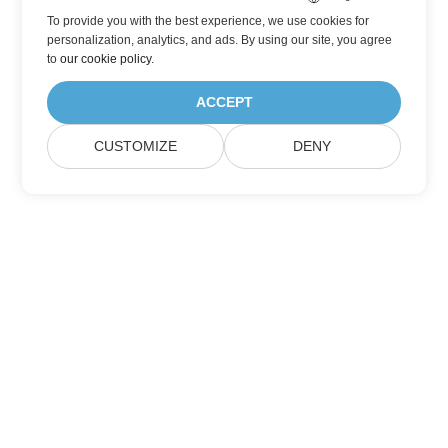
To provide you with the best experience, we use cookies for
personalization, analytics, and ads. By using our site, you agree
to
our cookie policy
.
ACCEPT
CUSTOMIZE
DENY
Berlangganan Pembaruan Produk Aspose
Dapatkan buletin bulanan & penawaran yang dikirim langsung
ke kotak surat Anda.