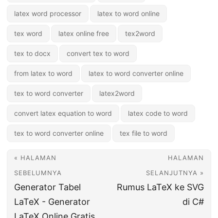
latex word processor
latex to word online
tex word
latex online free
tex2word
tex to docx
convert tex to word
from latex to word
latex to word converter online
tex to word converter
latex2word
convert latex equation to word
latex code to word
tex to word converter online
tex file to word
« HALAMAN
HALAMAN
SEBELUMNYA
SELANJUTNYA »
Generator Tabel
Rumus LaTeX ke SVG
LaTeX - Generator
di C#
LaTeX Online Gratis