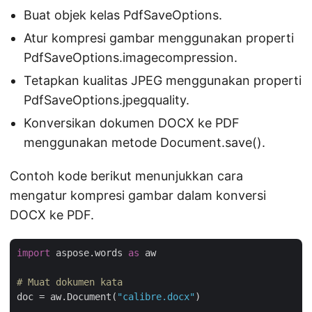
Buat objek kelas PdfSaveOptions.
Atur kompresi gambar menggunakan properti
PdfSaveOptions.imagecompression.
Tetapkan kualitas JPEG menggunakan properti
PdfSaveOptions.jpegquality.
Konversikan dokumen DOCX ke PDF
menggunakan metode Document.save().
Contoh kode berikut menunjukkan cara
mengatur kompresi gambar dalam konversi
DOCX ke PDF.
import
 aspose.words 
as
 aw

# Muat dokumen kata
doc = aw.Document(
"calibre.docx"
)
