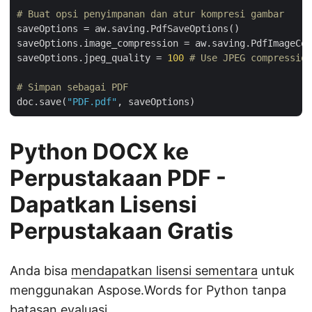
# Buat opsi penyimpanan dan atur kompresi gambar
saveOptions = aw.saving.PdfSaveOptions()

saveOptions.image_compression = aw.saving.PdfImageCom
saveOptions.jpeg_quality = 
100
# Use JPEG compression
# Simpan sebagai PDF
doc.save(
"PDF.pdf"
Python DOCX ke
Perpustakaan PDF -
Dapatkan Lisensi
Perpustakaan Gratis
Anda bisa
mendapatkan lisensi sementara
untuk
menggunakan Aspose.Words for Python tanpa
batasan evaluasi.