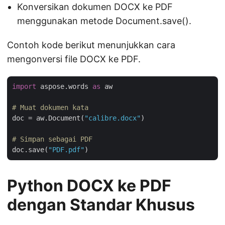
Konversikan dokumen DOCX ke PDF
menggunakan metode Document.save().
Contoh kode berikut menunjukkan cara
mengonversi file DOCX ke PDF.
import
 aspose.words 
as
 aw

# Muat dokumen kata
doc = aw.Document(
"calibre.docx"
)

# Simpan sebagai PDF
doc.save(
"PDF.pdf"
Python DOCX ke PDF
dengan Standar Khusus