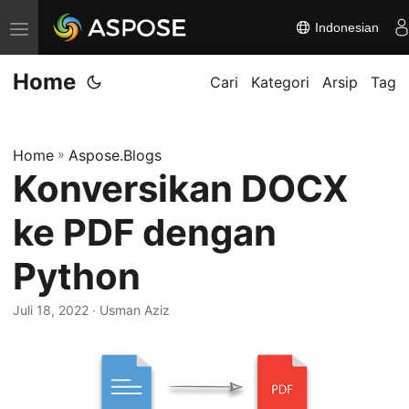
Indonesian
A
l
Home
i
Cari
Kategori
Arsip
Tag
h
k
Home
»
Aspose.Blogs
a
Konversikan DOCX
n
n
ke PDF dengan
a
v
Python
i
Juli 18, 2022
· Usman Aziz
g
a
s
i