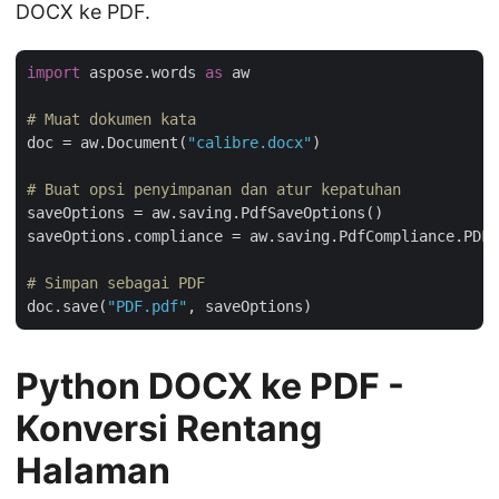
DOCX ke PDF.
import
 aspose.words 
as
 aw

# Muat dokumen kata
doc = aw.Document(
"calibre.docx"
)

# Buat opsi penyimpanan dan atur kepatuhan
saveOptions = aw.saving.PdfSaveOptions()

saveOptions.compliance = aw.saving.PdfCompliance.PDF1
# Simpan sebagai PDF
doc.save(
"PDF.pdf"
Python DOCX ke PDF -
Konversi Rentang
Halaman