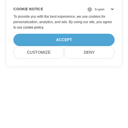
COOKIE NOTICE
To provide you with the best experience, we use cookies for
personalization, analytics, and ads. By using our site, you agree
to
our cookie policy
.
ACCEPT
CUSTOMIZE
DENY
Berlangganan Pembaruan Produk Aspose
Dapatkan buletin & penawaran bulanan langsung dikirim ke
kotak surat Anda.