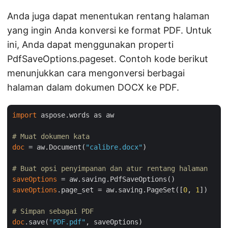
Anda juga dapat menentukan rentang halaman
yang ingin Anda konversi ke format PDF. Untuk
ini, Anda dapat menggunakan properti
PdfSaveOptions.pageset. Contoh kode berikut
menunjukkan cara mengonversi berbagai
halaman dalam dokumen DOCX ke PDF.
import
 aspose.words as aw

# Muat dokumen kata
doc
 = aw.Document(
"calibre.docx"
)

# Buat opsi penyimpanan dan atur rentang halaman
saveOptions
saveOptions
.page_set = aw.saving.PageSet([
0
, 
1
])

# Simpan sebagai PDF
doc
.save(
"PDF.pdf"