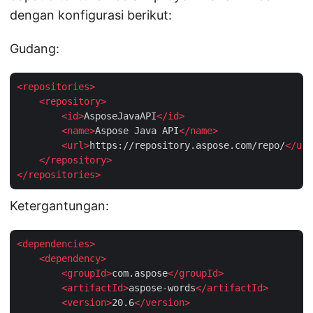
dengan konfigurasi berikut:
Gudang:
<
repositories
>
<
repository
>
<
id
>
AsposeJavaAPI
</
id
>
<
name
>
Aspose Java API
</
name
>
<
url
>
https://repository.aspose.com/repo/
</
url
</
repository
>
</
repositories
>
Ketergantungan:
<
dependencies
>
<
dependency
>
<
groupId
>
com.aspose
</
groupId
>
<
artifactId
>
aspose-words
</
artifactId
>
<
version
>
20.6
</
version
>