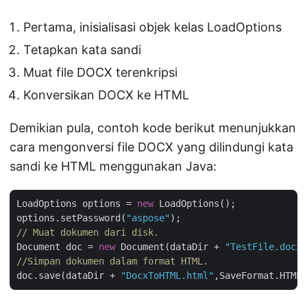
Pertama, inisialisasi objek kelas LoadOptions
Tetapkan kata sandi
Muat file DOCX terenkripsi
Konversikan DOCX ke HTML
Demikian pula, contoh kode berikut menunjukkan
cara mengonversi file DOCX yang dilindungi kata
sandi ke HTML menggunakan Java:
LoadOptions options = 
new
 LoadOptions();

options.setPassword(
"aspose"
// Muat dokumen dari disk.
Document doc = 
new
 Document(dataDir + 
"TestFile.docx"
//Simpan dokumen dalam format HTML.
doc.save(dataDir + 
"DocxToHTML.html"