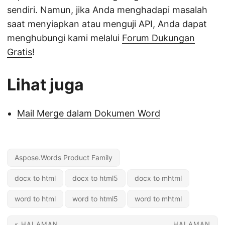
sendiri. Namun, jika Anda menghadapi masalah
saat menyiapkan atau menguji API, Anda dapat
menghubungi kami melalui
Forum Dukungan
Gratis
!
Lihat juga
Mail Merge dalam Dokumen Word
Aspose.Words Product Family
docx to html
docx to html5
docx to mhtml
word to html
word to html5
word to mhtml
« HALAMAN
HALAMAN