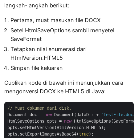
langkah-langkah berikut:
Pertama, muat masukan file DOCX
Setel HtmlSaveOptions sambil menyetel
SaveFormat
Tetapkan nilai enumerasi dari
HtmlVersion.HTML5
Simpan file keluaran
Cuplikan kode di bawah ini menunjukkan cara
mengonversi DOCX ke HTML5 di Java:
// Muat dokumen dari disk.
Document doc = 
new
 Document(dataDir + 
"TestFile.docx"
HtmlSaveOptions opts = 
new
 HtmlSaveOptions(SaveFormat
opts.setHtmlVersion(HtmlVersion.HTML_5);

opts.setExportImagesAsBase64(
true
);
