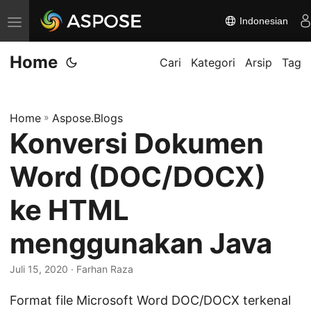
Indonesian
A
l
Home
i
Cari
Kategori
Arsip
Tag
h
k
Home
»
Aspose.Blogs
a
Konversi Dokumen
n
n
Word (DOC/DOCX)
a
v
ke HTML
i
menggunakan Java
g
a
Juli 15, 2020
· Farhan Raza
s
i
Format file Microsoft Word DOC/DOCX terkenal