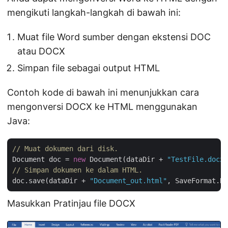
mengikuti langkah-langkah di bawah ini:
Muat file Word sumber dengan ekstensi DOC
atau DOCX
Simpan file sebagai output HTML
Contoh kode di bawah ini menunjukkan cara
mengonversi DOCX ke HTML menggunakan
Java:
// Muat dokumen dari disk.
Document doc = 
new
 Document(dataDir + 
"TestFile.docx"
// Simpan dokumen ke dalam HTML.
doc.save(dataDir + 
"Document_out.html"
Masukkan Pratinjau file DOCX