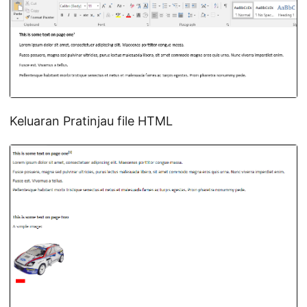
Keluaran Pratinjau file HTML