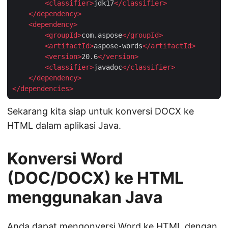
<
classifier
>
jdk17
</
classifier
>
</
dependency
>
<
dependency
>
<
groupId
>
com.aspose
</
groupId
>
<
artifactId
>
aspose-words
</
artifactId
>
<
version
>
20.6
</
version
>
<
classifier
>
javadoc
</
classifier
>
</
dependency
>
</
dependencies
>
Sekarang kita siap untuk konversi DOCX ke
HTML dalam aplikasi Java.
Konversi Word
(DOC/DOCX) ke HTML
menggunakan Java
Anda dapat mengonversi Word ke HTML dengan