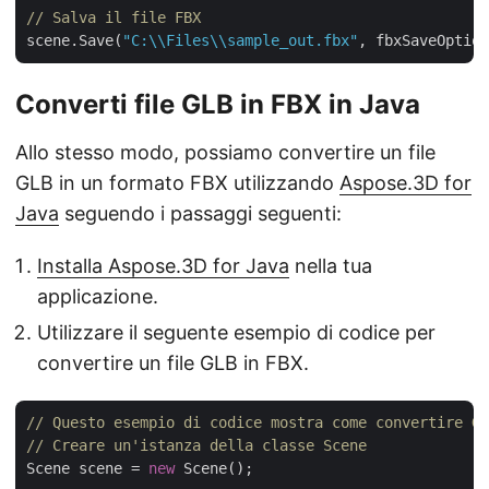
// Salva il file FBX
scene.Save(
"C:\\Files\\sample_out.fbx"
Converti file GLB in FBX in Java
Allo stesso modo, possiamo convertire un file
GLB in un formato FBX utilizzando
Aspose.3D for
Java
seguendo i passaggi seguenti:
Installa Aspose.3D for Java
nella tua
applicazione.
Utilizzare il seguente esempio di codice per
convertire un file GLB in FBX.
// Questo esempio di codice mostra come convertire GL
// Creare un'istanza della classe Scene
Scene scene = 
new
 Scene();
