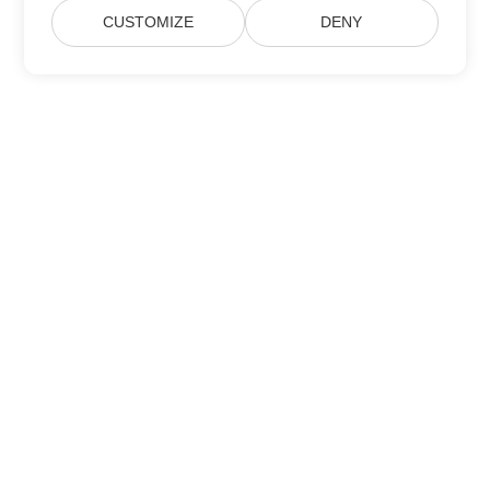
CUSTOMIZE
DENY
Iscriviti agli aggiornamenti dei prodotti
Aspose
Ricevi newsletter mensili e offerte direttamente nella tua
casella di posta.
Invia