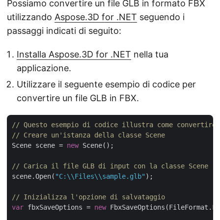
Possiamo convertire un file GLB in formato FBX
utilizzando
Aspose.3D for .NET
seguendo i
passaggi indicati di seguito:
Installa Aspose.3D for .NET
nella tua
applicazione.
Utilizzare il seguente esempio di codice per
convertire un file GLB in FBX.
// Questo esempio di codice illustra come convertire 
// Creare un'istanza della classe Scene
Scene scene = 
new
 Scene();

// Carica il file GLB di input con la classe Scene
scene.Open(
"C:\\Files\\sample.glb"
);

// Inizializza l'opzione di salvataggio
var
 fbxSaveOptions = 
new
 FbxSaveOptions(FileFormat.FB