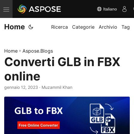
Italiano
A
t
Home
t
Ricerca
Categorie
Archivio
Tag
i
v
Home
»
Aspose.Blogs
a
Converti GLB in FBX
/
d
online
i
s
gennaio 12, 2023
· Muzammil Khan
a
t
t
i
v