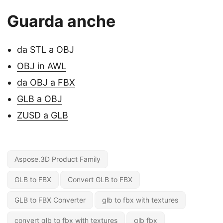
Guarda anche
da STL a OBJ
OBJ in AWL
da OBJ a FBX
GLB a OBJ
ZUSD a GLB
Aspose.3D Product Family
GLB to FBX
Convert GLB to FBX
GLB to FBX Converter
glb to fbx with textures
convert glb to fbx with textures
glb fbx