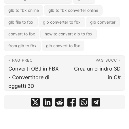
glb to fbx online
glb to fbx converter online
glb file to fbx
glb converter to fbx
glb converter
convert to fbx
how to convert glb to fbx
from glb to fbx
glb convert to fbx
« PAG PREC
PAG SUCC »
Converti OBJ in FBX
Crea un cilindro 3D
- Convertitore di
in C#
oggetti 3D