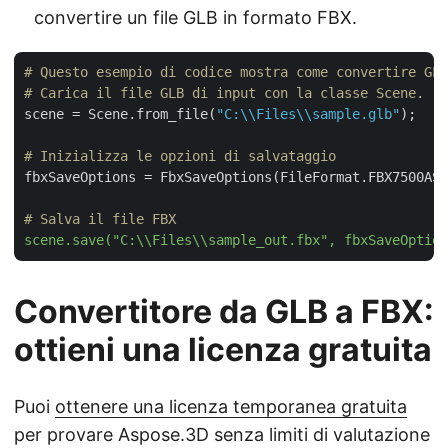
convertire un file GLB in formato FBX.
# Questo esempio di codice mostra come convertire GLB
# Carica il file GLB di input con la classe Scene.
scene = Scene.from_file(
"C:\\Files\\sample.glb"
);

# Inizializza le opzioni di salvataggio
fbxSaveOptions = FbxSaveOptions(FileFormat.FBX7500ASC
# Salva il file FBX
scene.save("C:\\Files\\sample_out.fbx", fbxSaveOption
Convertitore da GLB a FBX:
ottieni una licenza gratuita
Puoi
ottenere una licenza temporanea gratuita
per provare Aspose.3D senza limiti di valutazione