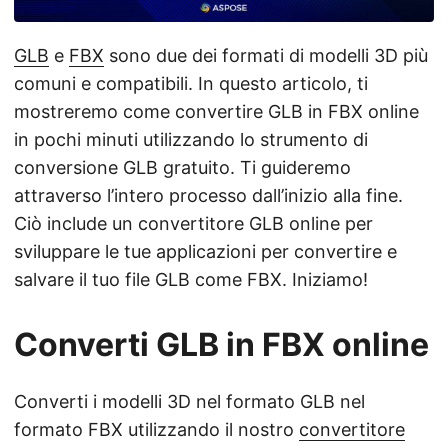
a
n
GLB
e
FBX
sono due dei formati di modelli 3D più
a
comuni e compatibili. In questo articolo, ti
v
mostreremo come convertire GLB in FBX online
i
in pochi minuti utilizzando lo strumento di
g
conversione GLB gratuito. Ti guideremo
a
attraverso l’intero processo dall’inizio alla fine.
z
Ciò include un convertitore GLB online per
i
sviluppare le tue applicazioni per convertire e
o
salvare il tuo file GLB come FBX. Iniziamo!
n
e
Converti GLB in FBX online
Converti i modelli 3D nel formato GLB nel
formato FBX utilizzando il nostro
convertitore