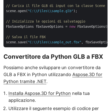
// Carica il file GLB di input con la classe Scene
scene.open(
"C:\\Files\\sample.glb"
);

// Inizializza le opzioni di salvataggio
FbxSaveOptions fbxSaveOptions = 
new
 FbxSaveOptions(Fi
// Salva il file FBX
scene.save(
"C:\\Files\\sample_out.fbx"
Convertitore da Python GLB a FBX
Possiamo anche sviluppare un convertitore da
GLB a FBX in Python utilizzando
Aspose.3D for
Python tramite .NET
.
Installa Aspose.3D for Python
nella tua
applicazione.
Utilizzare il seguente esempio di codice per