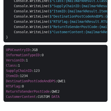
    Console.WriteLine(
$"Class:
{mailmarkResult.Class}
"
    Console.WriteLine(
$"SupplyChainID:
{mailmarkResult
    Console.WriteLine(
$"ItemID:
{mailmarkResult.ItemID
    Console.WriteLine(
$"DestinationPostCodeAndDPS:
{ma
    Console.WriteLine(
$"RTSFlag:
{mailmarkResult.RTSFl
    Console.WriteLine(
$"ReturnToSenderPostCode:
{mailm
    Console.WriteLine(
$"CustomerContent:
{mailmarkResu
UPUCountryID
:JGB
InformationTypeID
:0
VersionID
:1
Class
:1
SupplyChainID
:123
ItemID
:1234
DestinationPostCodeAndDPS
:QWE1
RTSFlag
:0
ReturnToSenderPostCode
:QWE2
CustomerContent
:CUSTOM
DATA