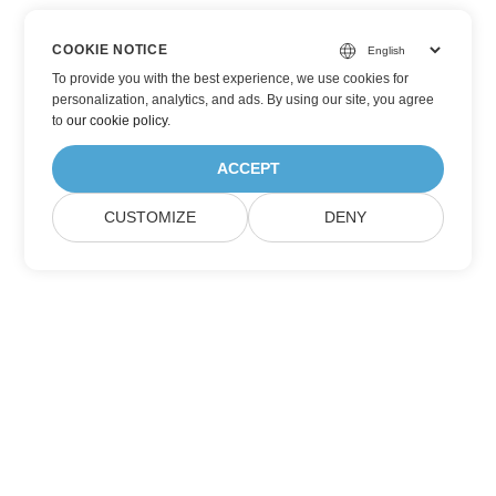
COOKIE NOTICE
To provide you with the best experience, we use cookies for
personalization, analytics, and ads. By using our site, you agree
to
our cookie policy
.
ACCEPT
CUSTOMIZE
DENY
Iscriviti agli aggiornamenti dei prodotti
Aspose
Ricevi newsletter mensili e offerte direttamente nella tua
casella di posta.