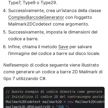
Type7, Type9 o Type29.
Successivamente, crea un’istanza della classe
ComplexBarcodeGenerator
con l’oggetto
Mailmark2DCodetext come argomento.
Successivamente, imposta le dimensioni del
codice a barre.
Infine, chiama il metodo
Save
per salvare
l’immagine del codice a barre sul disco locale.
Nell’esempio di codice seguente viene illustrato
come generare un codice a barre 2D Mailmark di
tipo 7 utilizzando C#.
// Questo esempio di codice dimostra come generare il
// Inizializza il codice 2D del contrassegno postale
Mailmark2DCodetext mailmark2D = 
new
 Mailmark2DCodetex
mailmark2D.UPUCountryID = 
"JGB "
;
