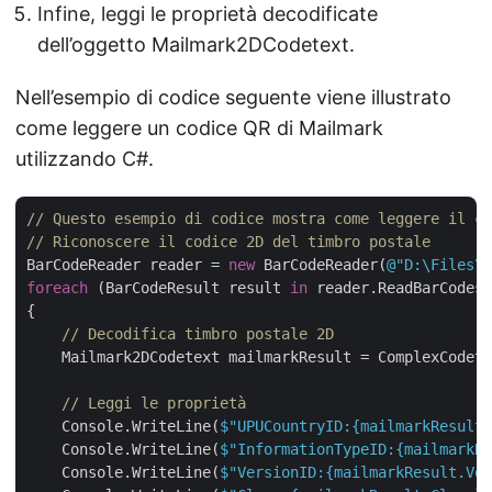
Infine, leggi le proprietà decodificate
dell’oggetto Mailmark2DCodetext.
Nell’esempio di codice seguente viene illustrato
come leggere un codice QR di Mailmark
utilizzando C#.
// Questo esempio di codice mostra come leggere il co
// Riconoscere il codice 2D del timbro postale
BarCodeReader reader = 
new
 BarCodeReader(
@"D:\Files\B
foreach
 (BarCodeResult result 
in
 reader.ReadBarCodes(
{

// Decodifica timbro postale 2D 
    Mailmark2DCodetext mailmarkResult = ComplexCodete
// Leggi le proprietà
    Console.WriteLine(
$"UPUCountryID:
{mailmarkResult.
    Console.WriteLine(
$"InformationTypeID:
{mailmarkRe
    Console.WriteLine(
$"VersionID:
{mailmarkResult.Ver