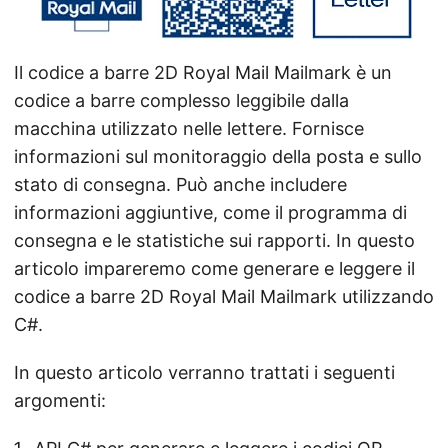
a
n
a
Il codice a barre 2D Royal Mail Mailmark è un
v
codice a barre complesso leggibile dalla
i
macchina utilizzato nelle lettere. Fornisce
g
informazioni sul monitoraggio della posta e sullo
a
stato di consegna. Può anche includere
z
informazioni aggiuntive, come il programma di
i
consegna e le statistiche sui rapporti. In questo
o
articolo impareremo come generare e leggere il
n
codice a barre 2D Royal Mail Mailmark utilizzando
e
C#.
In questo articolo verranno trattati i seguenti
argomenti: