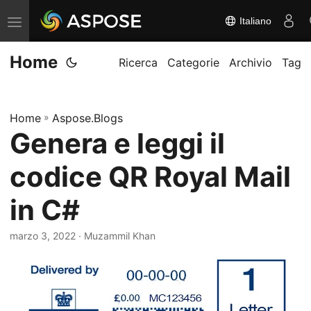
Italiano
A
t
Home
t
Ricerca
Categorie
Archivio
Tag
i
v
Home
»
Aspose.Blogs
a
Genera e leggi il
/
d
codice QR Royal Mail
i
s
in C#
a
marzo 3, 2022
· Muzammil Khan
t
t
i
v