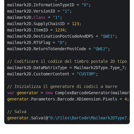
mailmark2D.InformationTypeID = 
"0"
;

mailmark2D.VersionID = 
"1"
;

mailmark2D.
Class
 = 
"1"
;

mailmark2D.SupplyChainID = 
123
;

mailmark2D.ItemID = 
1234
;

mailmark2D.DestinationPostCodeAndDPS = 
"QWE1"
;

mailmark2D.RTSFlag = 
"0"
;

mailmark2D.ReturnToSenderPostCode = 
"QWE2"
;

// Codificare il codice del timbro postale 2D tipo 7
mailmark2D.DataMatrixType = Mailmark2DType.Type_7;

mailmark2D.CustomerContent = 
"CUSTOM"
;

// Inizializza il generatore di codici a barre
var
generator
 = 
new
generator
.Parameters.Barcode.XDimension.Pixels = 
4
;

// Salva
generator
.Salva(@
"D:\Files\BarCode\Mailmark2DType7.pn