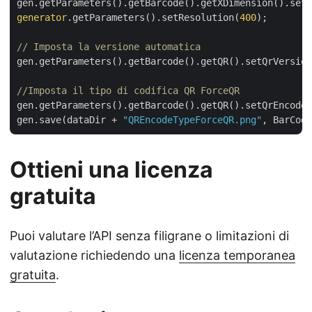
gen.getParameters().getBarcode().getXDimension().setP
generator
.getParameters().setResolution(
400
);

// Imposta la versione automatica
gen.getParameters().getBarcode().getQR().setQrVersion
//Imposta il tipo di codifica QR ForceQR
gen.getParameters().getBarcode().getQR().setQrEncodeT
gen.save(dataDir + 
"QREncodeTypeForceQR.png"
Ottieni una licenza
gratuita
Puoi valutare l’API senza filigrane o limitazioni di
valutazione richiedendo una
licenza temporanea
gratuita
.