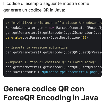
Il codice di esempio seguente mostra come
generare un codice QR in Java:
// Inizializza un'istanza della classe BarcodeGenerat
BarcodeGenerator gen = 
new
 BarcodeGenerator(EncodeTyp
gen.getParameters().getBarcode().getXDimension().setP
generator
.getParameters().setResolution(
400
);

// Imposta la versione automatica
gen.getParameters().getBarcode().getQR().setQrVersion
//Imposta il tipo di codifica QR di ForceMicroQR
gen.getParameters().getBarcode().getQR().setQrEncodeT
gen.save(dataDir + 
"QREncodeTypeForceMicroQR.png"
Genera codice QR con
ForceQR Encoding in Java