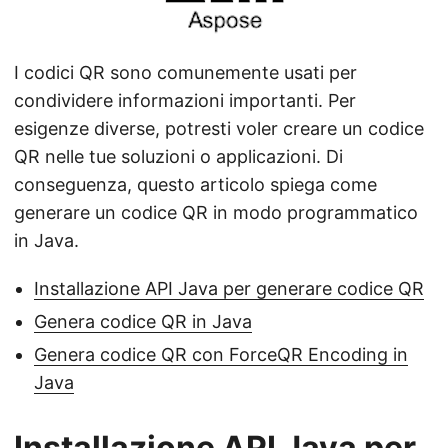
a
n
a
I codici QR sono comunemente usati per
v
condividere informazioni importanti. Per
i
esigenze diverse, potresti voler creare un codice
g
QR nelle tue soluzioni o applicazioni. Di
a
conseguenza, questo articolo spiega come
z
generare un codice QR in modo programmatico
i
in Java.
o
n
Installazione API Java per generare codice QR
e
Genera codice QR in Java
Genera codice QR con ForceQR Encoding in
Java
Installazione API Java per