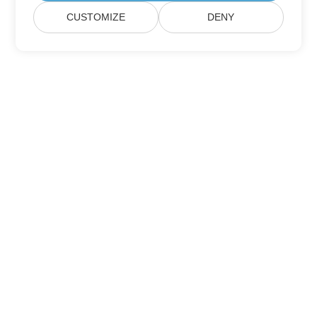
CUSTOMIZE
DENY
Iscriviti agli aggiornamenti dei prodotti
Aspose
Ricevi newsletter mensili e offerte direttamente nella tua
casella di posta.
Invia