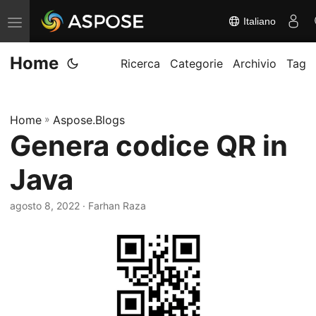
Italiano
A
t
Home
t
Ricerca
Categorie
Archivio
Tag
i
v
Home
»
Aspose.Blogs
a
Genera codice QR in
/
d
Java
i
s
agosto 8, 2022
· Farhan Raza
a
t
t
i
v