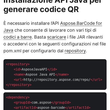
generare codice QR
È necessario installare l’API
Aspose.BarCode for
Java
che consente di lavorare con vari tipi di
codici a barre
. Basta
scaricare
i file JAR rilevanti
o accedervi con le seguenti configurazioni nel file
pom.xml per configurarlo dal
repository
.
<
repository
>
<
id
>
AsposeJavaAPI
</
id
>
<
name
>
Aspose Java API
</
name
>
<
url
>
http://repository.aspose.com/repo/
</
url
>
</
repository
>
<
dependency
>
<
groupId
>
com.aspose
</
groupId
>
<
artifactId
>
aspose-barcode
</
artifactId
>