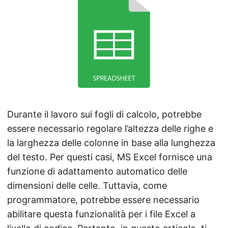
a
n
a
v
i
g
a
z
Durante il lavoro sui fogli di calcolo, potrebbe
i
essere necessario regolare l’altezza delle righe e
o
la larghezza delle colonne in base alla lunghezza
n
del testo. Per questi casi, MS Excel fornisce una
e
funzione di adattamento automatico delle
dimensioni delle celle. Tuttavia, come
programmatore, potrebbe essere necessario
abilitare questa funzionalità per i file Excel a