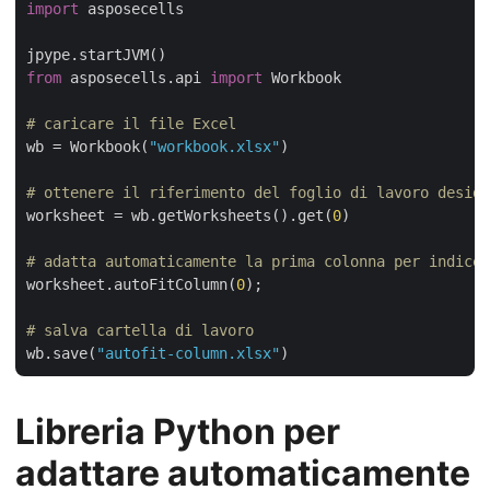
import
 asposecells

from
 asposecells.api 
import
 Workbook

# caricare il file Excel
wb = Workbook(
"workbook.xlsx"
)

# ottenere il riferimento del foglio di lavoro deside
worksheet = wb.getWorksheets().get(
0
)

# adatta automaticamente la prima colonna per indice
worksheet.autoFitColumn(
0
); 

# salva cartella di lavoro
wb.save(
"autofit-column.xlsx"
Libreria Python per
adattare automaticamente