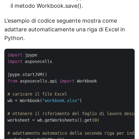
il metodo Workbook.save().
L’esempio di codice seguente mostra come
adattare automaticamente una riga di Excel in
Python.
import
import
 asposecells

from
 asposecells.api 
import
 Workbook

# caricare il file Excel
wb = Workbook(
"workbook.xlsx"
)

# ottenere il riferimento del foglio di lavoro deside
worksheet = wb.getWorksheets().get(
0
)

# adattamento automatico della seconda riga per indic