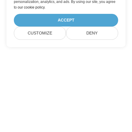
personalization, analytics, and ads. By using our site, you agree
to
our cookie policy
.
ACCEPT
CUSTOMIZE
DENY
Iscriviti agli aggiornamenti dei prodotti
Aspose
Ricevi newsletter mensili e offerte direttamente nella tua
casella di posta.