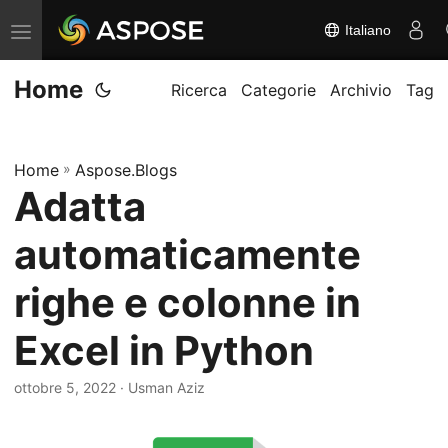
Italiano
A
t
Home
t
Ricerca
Categorie
Archivio
Tag
i
v
Home
»
Aspose.Blogs
a
Adatta
/
d
automaticamente
i
s
righe e colonne in
a
Excel in Python
t
t
ottobre 5, 2022
· Usman Aziz
i
v