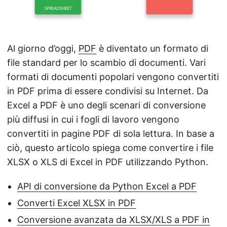
a
n
a
v
Al giorno d’oggi,
PDF
è diventato un formato di
i
file standard per lo scambio di documenti. Vari
g
formati di documenti popolari vengono convertiti
a
in PDF prima di essere condivisi su Internet. Da
z
Excel a PDF è uno degli scenari di conversione
i
più diffusi in cui i fogli di lavoro vengono
o
convertiti in pagine PDF di sola lettura. In base a
n
ciò, questo articolo spiega come convertire i file
e
XLSX o XLS di Excel in PDF utilizzando Python.
API di conversione da Python Excel a PDF
Converti Excel XLSX in PDF
Conversione avanzata da XLSX/XLS a PDF in