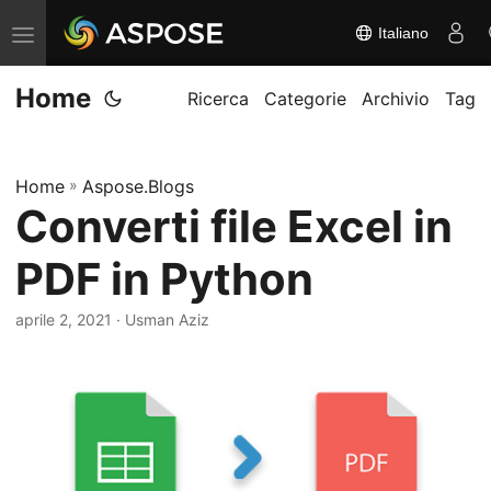
Italiano
A
t
Home
t
Ricerca
Categorie
Archivio
Tag
i
v
Home
»
Aspose.Blogs
a
Converti file Excel in
/
d
PDF in Python
i
s
aprile 2, 2021
· Usman Aziz
a
t
t
i
v