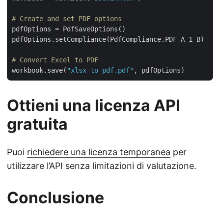
# Create and set PDF options
pdfOptions = PdfSaveOptions()

pdfOptions.setCompliance(PdfCompliance.PDF_A_1_B)

# Convert Excel to PDF
workbook.save(
"xlsx-to-pdf.pdf"
Ottieni una licenza API
gratuita
Puoi
richiedere una licenza temporanea
per
utilizzare l’API senza limitazioni di valutazione.
Conclusione