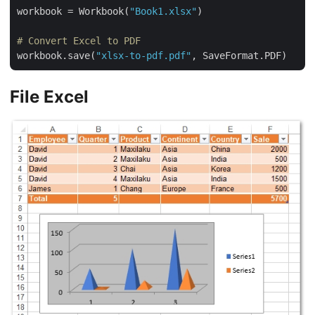
workbook = Workbook(
"Book1.xlsx"
)

# Convert Excel to PDF
workbook.save(
"xlsx-to-pdf.pdf"
File Excel