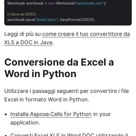
Workbook workbook = 
new
 Workbook(
"workbook.xlsx"
);

// Save as DOCX
workbook.save(
"Book1.docx"
Leggi di più su
come creare il tuo convertitore da
XLS a DOC in Java
.
Conversione da Excel a
Word in Python
Utilizzare i passaggi seguenti per convertire i file
Excel in formato Word in Python.
Installa Aspose.Cells for Python
in your
application.
Converti Excel XLS in Word DOC utilizzando il