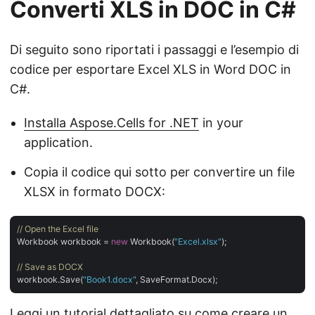
Converti XLS in DOC in C#
Di seguito sono riportati i passaggi e l’esempio di
codice per esportare Excel XLS in Word DOC in
C#.
Installa Aspose.Cells for .NET
in your
application.
Copia il codice qui sotto per convertire un file
XLSX in formato DOCX:
// Open the Excel file
Workbook workbook = 
new
 Workbook(
"Excel.xlsx"
);

// Save as DOCX
workbook.Save(
"Book1.docx"
Leggi un tutorial dettagliato su come
creare un