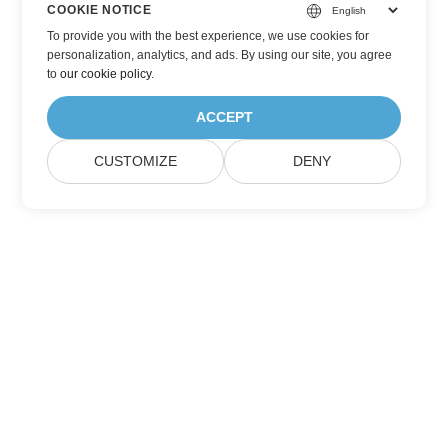
COOKIE NOTICE
To provide you with the best experience, we use cookies for
personalization, analytics, and ads. By using our site, you agree
to
our cookie policy
.
ACCEPT
CUSTOMIZE
DENY
Iscriviti agli aggiornamenti dei prodotti
Aspose
Ricevi newsletter mensili e offerte direttamente nella tua
casella di posta.