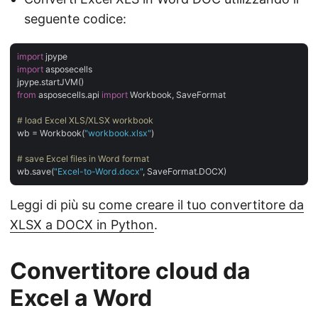
seguente codice:
import
import
 asposecells

from
 asposecells.api 
import
 Workbook, SaveFormat

# load Excel XLS/XLSX workbook
wb = Workbook(
"workbook.xlsx"
)

# save Excel files in Word format
wb.save(
"Excel-to-Word.docx"
Leggi di più su
come creare il tuo convertitore da
XLSX a DOCX in Python
.
Convertitore cloud da
Excel a Word