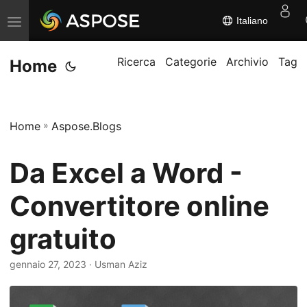
Italiano
A
t
t
Ricerca
Categorie
Archivio
Tag
Home
i
v
a
Home
»
Aspose.Blogs
/
d
Da Excel a Word -
i
s
Convertitore online
a
gratuito
t
t
gennaio 27, 2023
· Usman Aziz
i
v