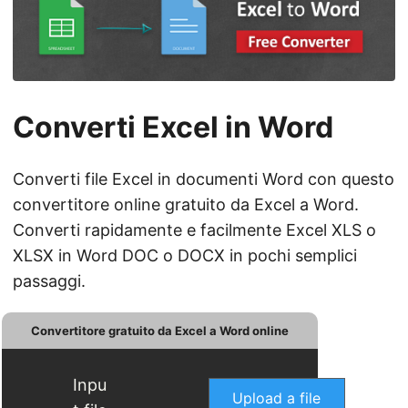
a
n
a
v
i
Converti Excel in Word
g
a
Converti file Excel in documenti Word con questo
z
convertitore online gratuito da Excel a Word.
i
Converti rapidamente e facilmente Excel XLS o
o
XLSX in Word DOC o DOCX in pochi semplici
n
passaggi.
e
Convertitore gratuito da Excel a Word online
Inpu
Upload a file