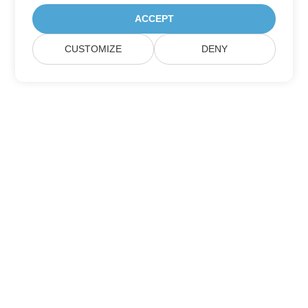
ACCEPT
CUSTOMIZE
DENY
Iscriviti agli aggiornamenti del prodotto
Aspose
Ricevi newsletter e offerte mensili direttamente nella tua
casella di posta.
Invia