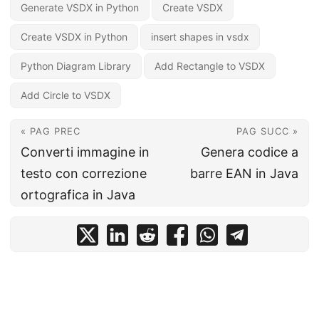
a
Generate VSDX in Python
Create VSDX
l
Create VSDX in Python
insert shapes in vsdx
a
n
Python Diagram Library
Add Rectangle to VSDX
a
Add Circle to VSDX
v
i
« PAG PREC
PAG SUCC »
g
Converti immagine in
Genera codice a
a
testo con correzione
barre EAN in Java
z
ortografica in Java
i
o
n
e