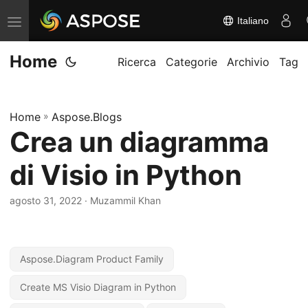
Italiano
A
t
Home
t
Ricerca
Categorie
Archivio
Tag
i
v
Home
»
Aspose.Blogs
a
Crea un diagramma
/
d
di Visio in Python
i
s
agosto 31, 2022
· Muzammil Khan
a
t
t
Aspose.Diagram Product Family
i
Create MS Visio Diagram in Python
v