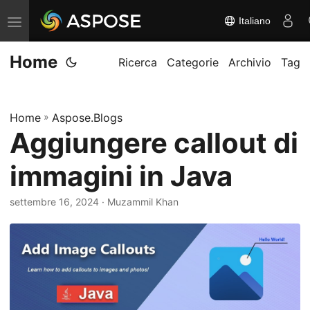
Italiano
A
t
Home
t
Ricerca
Categorie
Archivio
Tag
i
v
Home
»
Aspose.Blogs
a
Aggiungere callout di
/
d
immagini in Java
i
s
settembre 16, 2024
· Muzammil Khan
a
t
t
i
v