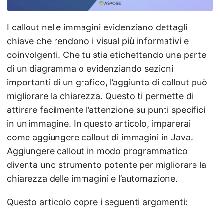
a
n
I callout nelle immagini evidenziano dettagli
a
chiave che rendono i visual più informativi e
v
coinvolgenti. Che tu stia etichettando una parte
i
di un diagramma o evidenziando sezioni
g
importanti di un grafico, l’aggiunta di callout può
a
migliorare la chiarezza. Questo ti permette di
z
attirare facilmente l’attenzione su punti specifici
i
in un’immagine. In questo articolo, imparerai
o
come aggiungere callout di immagini in Java.
n
Aggiungere callout in modo programmatico
e
diventa uno strumento potente per migliorare la
chiarezza delle immagini e l’automazione.
Questo articolo copre i seguenti argomenti: