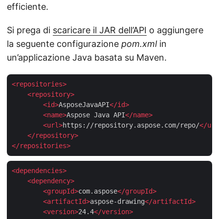
efficiente.
Si prega di
scaricare il JAR dell’API
o aggiungere
la seguente configurazione
pom.xml
in
un’applicazione Java basata su Maven.
<
repositories
>
<
repository
>
<
id
>
AsposeJavaAPI
</
id
>
<
name
>
Aspose Java API
</
name
>
<
url
>
https://repository.aspose.com/repo/
</
url
</
repository
>
</
repositories
>
<
dependencies
>
<
dependency
>
<
groupId
>
com.aspose
</
groupId
>
<
artifactId
>
aspose-drawing
</
artifactId
>
<
version
>
24.4
</
version
>