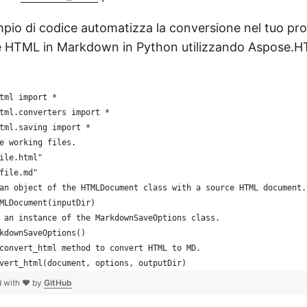
mpio di codice automatizza la conversione nel tuo pro
re HTML in Markdown in Python utilizzando Aspose.
tml import *
tml.converters import *
tml.saving import *
e working files.
ile.html"
file.md"
an object of the HTMLDocument class with a source HTML document.
MLDocument(inputDir)
 an instance of the MarkdownSaveOptions class. 
kdownSaveOptions()
convert_html method to convert HTML to MD.
vert_html(document, options, outputDir)
d with ❤ by
GitHub