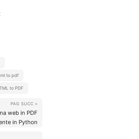
e
tml to pdf
TML to PDF
PAG SUCC »
ina web in PDF
nte in Python