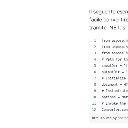
Il seguente ese
facile converti
tramite .NET. s
from aspose.h
from aspose.h
from aspose.h
# Path for th
inputDir = "f
outputDir = "
# Initialize 
document = HT
# Instantiate
options = Mar
# Invoke the 
Converter.con
html-to-md.py
hoste