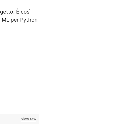
getto. È così
HTML per Python
view raw