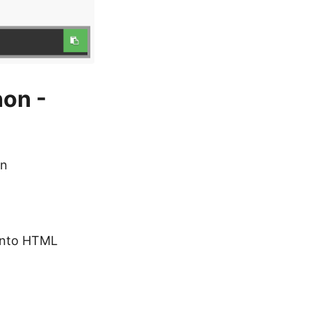
hon -
wn
nto HTML