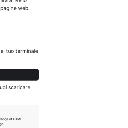
tà a livello
e pagine web.
el tuo terminale
uoi scaricare