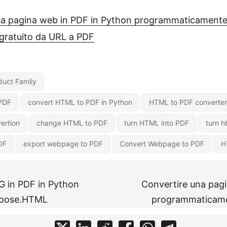
na pagina web in PDF in Python programmaticament
gratuito da URL a PDF
uct Family
PDF
convert HTML to PDF in Python
HTML to PDF converter
ertion
change HTML to PDF
turn HTML into PDF
turn h
DF
export webpage to PDF
Convert Webpage to PDF
H
G in PDF in Python
Convertire una pag
Aspose.HTML
programmaticame