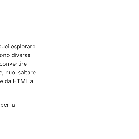
puoi esplorare
sono diverse
 convertire
, puoi saltare
one da HTML a
per la