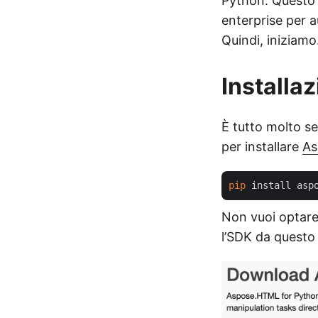
Python. Questo k
enterprise per 
Quindi, iniziamo
Installa
È tutto molto s
per installare
As
pip
Non vuoi optare
l’SDK da quest