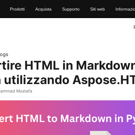
Prodotti
Acquista
Supporto
Siti web
Informazio
logs
tire HTML in Markdown
 utilizzando Aspose.
hammad Mustafa