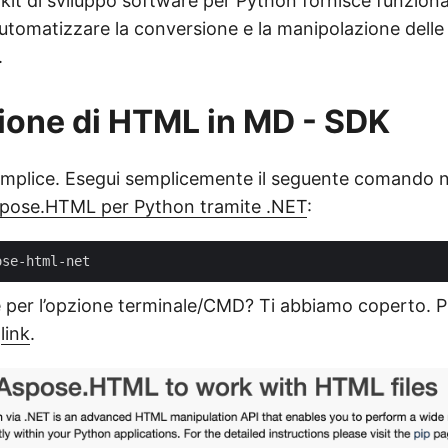
it di sviluppo software per Python fornisce funzionali
automatizzare la conversione e la manipolazione dell
.
zione di HTML in MD - SDK
emplice. Esegui semplicemente il seguente comando n
pose.HTML per Python tramite .NET
:
 per l’opzione terminale/CMD? Ti abbiamo coperto. P
o
link
.