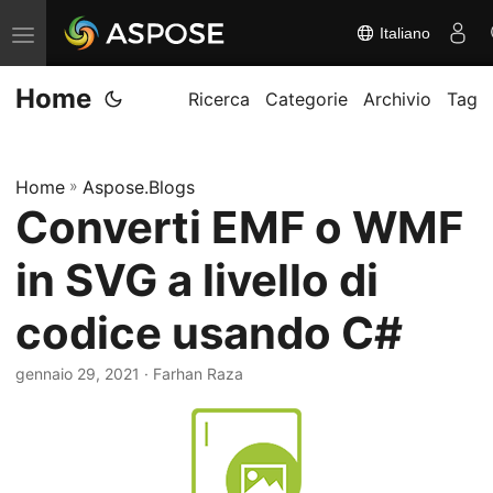
Italiano
A
t
Home
t
Ricerca
Categorie
Archivio
Tag
i
v
Home
»
Aspose.Blogs
a
Converti EMF o WMF
/
d
in SVG a livello di
i
s
codice usando C#
a
gennaio 29, 2021
· Farhan Raza
t
t
i
v