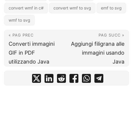
convert wmf in c#
convert wmf to svg
emf to svg
wmf to svg
« PAG PREC
PAG SUCC »
Converti immagini
Aggiungi filigrana alle
GIF in PDF
immagini usando
utilizzando Java
Java