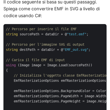
Il codice seguente si basa su questi passaggi.
Spiega come convertire EMF in SVG a livello di
codice usando C#:
// Percorso per inserire il file EMF
string
 sourcePath = dataDir + @
"test.emf"
;

// Percorso per l'immagine SVG di output
string
 destPath = dataDir + @
"EMF_out.svg"
;

// Carica il file EMF di input
using
 (Image image = Image.Load(sourcePath))

{                

// Inizializza l'oggetto classe EmfRasterizationO
    EmfRasterizationOptions emfRasterizationOptions =
    emfRasterizationOptions.BackgroundColor = Color.W
    emfRasterizationOptions.PageWidth = image.Width;

    emfRasterizationOptions.PageHeight = image.Height