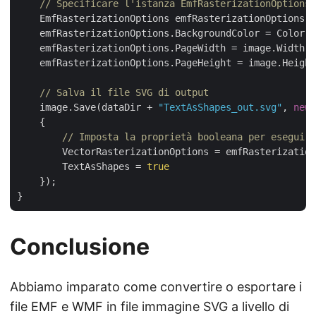
// Specificare l'istanza EmfRasterizationOptions
    EmfRasterizationOptions emfRasterizationOptions =
    emfRasterizationOptions.BackgroundColor = Color.W
    emfRasterizationOptions.PageWidth = image.Width;

    emfRasterizationOptions.PageHeight = image.Height
// Salva il file SVG di output 
    image.Save(dataDir + 
"TextAsShapes_out.svg"
, 
new
 
    {

// Imposta la proprietà booleana per eseguire
        VectorRasterizationOptions = emfRasterization
        TextAsShapes = 
true
    });

Conclusione
Abbiamo imparato come convertire o esportare i
file EMF e WMF in file immagine SVG a livello di