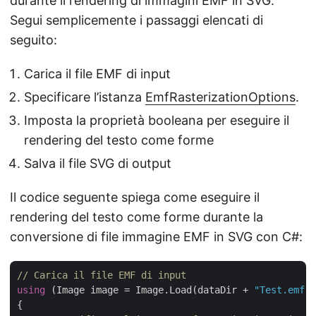
durante il rendering di immagini EMF in SVG.
Segui semplicemente i passaggi elencati di
seguito:
Carica il file EMF di input
Specificare l’istanza
EmfRasterizationOptions
.
Imposta la proprietà booleana per eseguire il
rendering del testo come forme
Salva il file SVG di output
Il codice seguente spiega come eseguire il
rendering del testo come forme durante la
conversione di file immagine EMF in SVG con C#:
// Carica il file EMF di input
using
 (Image image = Image.Load(dataDir + 
"Test.emf"
)
{
