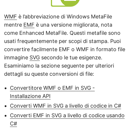
a
n
WMF
è l’abbreviazione di Windows MetaFile
a
mentre
EMF
è una versione migliorata, nota
v
come Enhanced MetaFile. Questi metafile sono
i
usati frequentemente per scopi di stampa. Puoi
g
convertire facilmente EMF o WMF in formato file
a
immagine
SVG
secondo le tue esigenze.
z
Esaminiamo la sezione seguente per ulteriori
i
dettagli su queste conversioni di file:
o
n
Convertitore WMF o EMF in SVG -
e
Installazione API
Converti WMF in SVG a livello di codice in C#
Converti EMF in SVG a livello di codice usando
C#