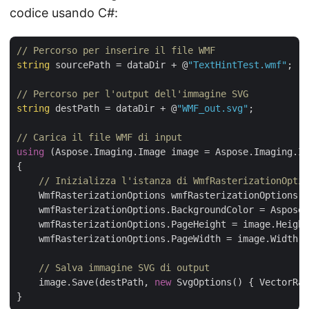
codice usando C#:
// Percorso per inserire il file WMF
string
 sourcePath = dataDir + @
"TextHintTest.wmf"
;

// Percorso per l'output dell'immagine SVG
string
 destPath = dataDir + @
"WMF_out.svg"
;

// Carica il file WMF di input
using
 (Aspose.Imaging.Image image = Aspose.Imaging.Im
{

// Inizializza l'istanza di WmfRasterizationOptio
    WmfRasterizationOptions wmfRasterizationOptions =
    wmfRasterizationOptions.BackgroundColor = Aspose.
    wmfRasterizationOptions.PageHeight = image.Height
    wmfRasterizationOptions.PageWidth = image.Width;

// Salva immagine SVG di output
    image.Save(destPath, 
new
 SvgOptions() { VectorRas