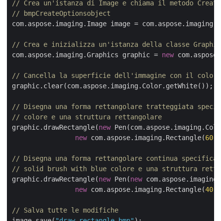
// Crea un'istanza di Image e chiama il metodo Create
// bmpCreateOptionsobject
com.aspose.imaging.Image image = com.aspose.imaging.
// Crea e inizializza un'istanza della classe Graphic
com.aspose.imaging.Graphics graphic = 
new
 com.aspose.
// Cancella la superficie dell'immagine con il colore
graphic.clear(com.aspose.imaging.Color.getWhite());

// Disegna una forma rettangolare tratteggiata specif
// colore e una struttura rettangolare
graphic.drawRectangle(
new
 Pen(com.aspose.imaging.Colo
new
 com.aspose.imaging.Rectangle(
60
, 
// Disegna una forma rettangolare continua specifican
// solid brush with blue colore e una struttura retta
graphic.drawRectangle(
new
 Pen(
new
 com.aspose.imaging.
new
 com.aspose.imaging.Rectangle(
40
, 
// Salva tutte le modifiche
image.save(
"draw_rectangle.bmp"