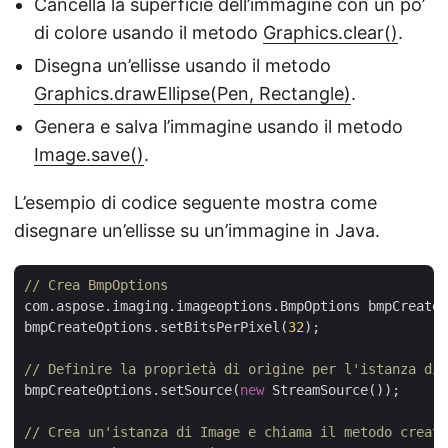
Cancella la superficie dell’immagine con un po’
di colore usando il metodo
Graphics.clear()
.
Disegna un’ellisse usando il metodo
Graphics.drawEllipse(Pen, Rectangle)
.
Genera e salva l’immagine usando il metodo
Image.save()
.
L’esempio di codice seguente mostra come
disegnare un’ellisse su un’immagine in Java.
// Crea BmpOptions
com.aspose.imaging.imageoptions.BmpOptions bmpCreateO
bmpCreateOptions.setBitsPerPixel(
32
);

// Definire la proprietà di origine per l'istanza di 
bmpCreateOptions.setSource(
new
 StreamSource());

// Crea un'istanza di Image e chiama il metodo create