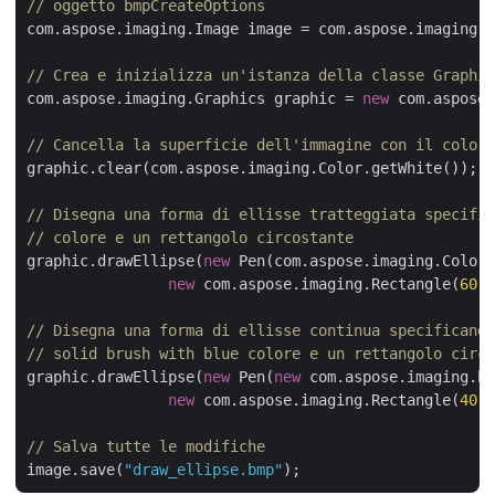
// oggetto bmpCreateOptions
com.aspose.imaging.Image image = com.aspose.imaging.
// Crea e inizializza un'istanza della classe Graphic
com.aspose.imaging.Graphics graphic = 
new
 com.aspose.
// Cancella la superficie dell'immagine con il colore
graphic.clear(com.aspose.imaging.Color.getWhite());

// Disegna una forma di ellisse tratteggiata specific
// colore e un rettangolo circostante
graphic.drawEllipse(
new
 Pen(com.aspose.imaging.Color.
new
 com.aspose.imaging.Rectangle(
60
, 
// Disegna una forma di ellisse continua specificando
// solid brush with blue colore e un rettangolo circo
graphic.drawEllipse(
new
 Pen(
new
 com.aspose.imaging.br
new
 com.aspose.imaging.Rectangle(
40
, 
// Salva tutte le modifiche
image.save(
"draw_ellipse.bmp"