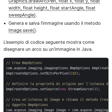
Graphics.drawArc(Pen, float x, float y, float
width, float height, float startAngle, float
sweepAngle)
.
Genera e salva l’immagine usando il metodo
Image.save()
.
L’esempio di codice seguente mostra come
disegnare un arco su un’immagine in Java.
// Crea BmpOptions
com.aspose.imaging.imageoptions.BmpOptions bmpCreateO
bmpCreateOptions.setBitsPerPixel(
32
);

// Definire la proprietà di origine per l'istanza di 
bmpCreateOptions.setSource(
new
 StreamSource());

// Crea un'istanza di Image e chiama il metodo Create
// Oggetto BmpOptions
com.aspose.imaging.Image image = com.aspose.imaging.