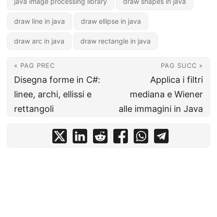
java image processing library
draw shapes in java
draw line in java
draw ellipse in java
draw arc in java
draw rectangle in java
« PAG PREC
PAG SUCC »
Disegna forme in C#:
Applica i filtri
linee, archi, ellissi e
mediana e Wiener
rettangoli
alle immagini in Java