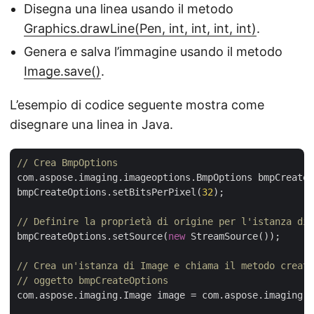
Disegna una linea usando il metodo
Graphics.drawLine(Pen, int, int, int, int)
.
Genera e salva l’immagine usando il metodo
Image.save()
.
L’esempio di codice seguente mostra come
disegnare una linea in Java.
// Crea BmpOptions
com.aspose.imaging.imageoptions.BmpOptions bmpCreateO
bmpCreateOptions.setBitsPerPixel(
32
);

// Definire la proprietà di origine per l'istanza di 
bmpCreateOptions.setSource(
new
 StreamSource());

// Crea un'istanza di Image e chiama il metodo create
// oggetto bmpCreateOptions
com.aspose.imaging.Image image = com.aspose.imaging.