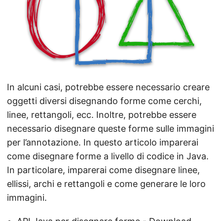
a
n
a
v
i
g
a
In alcuni casi, potrebbe essere necessario creare
z
oggetti diversi disegnando forme come cerchi,
i
linee, rettangoli, ecc. Inoltre, potrebbe essere
o
necessario disegnare queste forme sulle immagini
n
per l’annotazione. In questo articolo imparerai
e
come disegnare forme a livello di codice in Java.
In particolare, imparerai come disegnare linee,
ellissi, archi e rettangoli e come generare le loro
immagini.