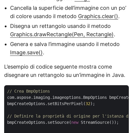
Cancella la superficie dell’immagine con un po’
di colore usando il metodo
Graphics.clear()
.
Disegna un rettangolo usando il metodo
Graphics.drawRectangle(Pen, Rectangle)
.
Genera e salva l’immagine usando il metodo
Image.save()
.
L’esempio di codice seguente mostra come
disegnare un rettangolo su un’immagine in Java.
// Crea BmpOptions
com.aspose.imaging.imageoptions.BmpOptions bmpCreateO
bmpCreateOptions.setBitsPerPixel(
32
);

// Definire la proprietà di origine per l'istanza di 
bmpCreateOptions.setSource(
new
 StreamSource());
