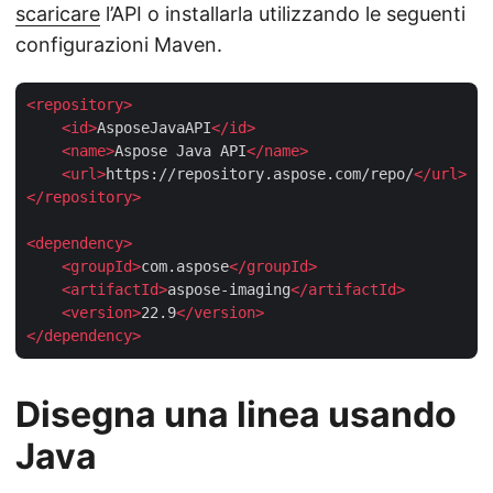
scaricare
l’API o installarla utilizzando le seguenti
configurazioni Maven.
<
repository
>
<
id
>
AsposeJavaAPI
</
id
>
<
name
>
Aspose Java API
</
name
>
<
url
>
https://repository.aspose.com/repo/
</
url
>
</
repository
>
<
dependency
>
<
groupId
>
com.aspose
</
groupId
>
<
artifactId
>
aspose-imaging
</
artifactId
>
<
version
>
22.9
</
version
>
</
dependency
>
Disegna una linea usando
Java