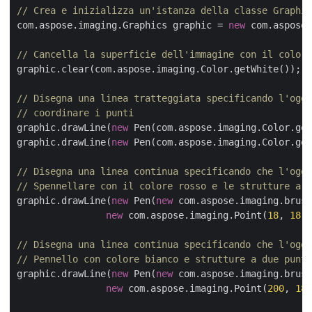
// Crea e inizializza un'istanza della classe Graphic
com.aspose.imaging.Graphics graphic = 
new
 com.aspose.
// Cancella la superficie dell'immagine con il colore
graphic.clear(com.aspose.imaging.Color.getWhite());

// Disegna una linea tratteggiata specificando l'ogge
// coordinare i punti
graphic.drawLine(
new
 Pen(com.aspose.imaging.Color.get
graphic.drawLine(
new
 Pen(com.aspose.imaging.Color.get
// Disegna una linea continua specificando che l'ogge
// Spennellare con il colore rosso e le strutture a d
graphic.drawLine(
new
 Pen(
new
 com.aspose.imaging.brush
new
 com.aspose.imaging.Point(
18
, 
18
),
// Disegna una linea continua specificando che l'ogge
// Pennello con colore bianco e strutture a due punte
graphic.drawLine(
new
 Pen(
new
 com.aspose.imaging.brush
new
 com.aspose.imaging.Point(
200
, 
18
)