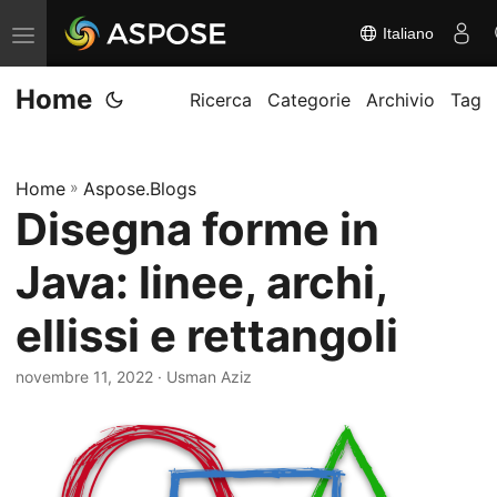
Italiano
A
t
Home
t
Ricerca
Categorie
Archivio
Tag
i
v
Home
»
Aspose.Blogs
a
Disegna forme in
/
d
Java: linee, archi,
i
s
ellissi e rettangoli
a
novembre 11, 2022
· Usman Aziz
t
t
i
v