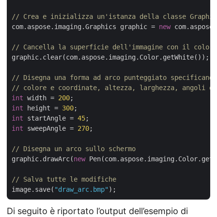
// Crea e inizializza un'istanza della classe Graphic
com.aspose.imaging.Graphics graphic = 
new
 com.aspose.
// Cancella la superficie dell'immagine con il colore
graphic.clear(com.aspose.imaging.Color.getWhite());

// Disegna una forma ad arco punteggiato specificando
// colore e coordinate, altezza, larghezza, angoli di
int
 width = 
200
int
 height = 
300
int
 startAngle = 
45
int
 sweepAngle = 
270
;

// Disegna un arco sullo schermo
graphic.drawArc(
new
 Pen(com.aspose.imaging.Color.getB
// Salva tutte le modifiche
image.save(
"draw_arc.bmp"
Di seguito è riportato l’output dell’esempio di