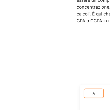
essere un compi
concentrazione. 
calcoli. È qui ch
GPA o CGPA in m