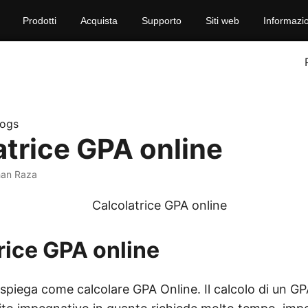
Prodotti
Acquista
Supporto
Siti web
Informazio
logs
atrice GPA online
han Raza
rice GPA online
 spiega come calcolare GPA Online. Il calcolo di un 