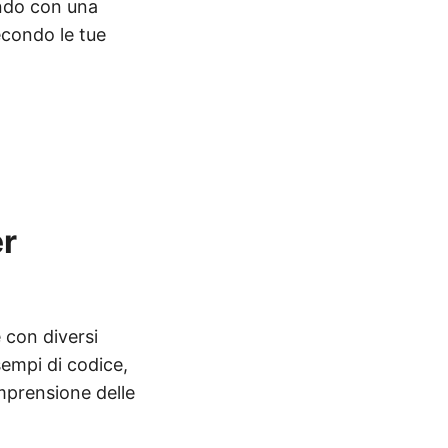
ando con una
secondo le tue
er
 con diversi
sempi di codice,
omprensione delle