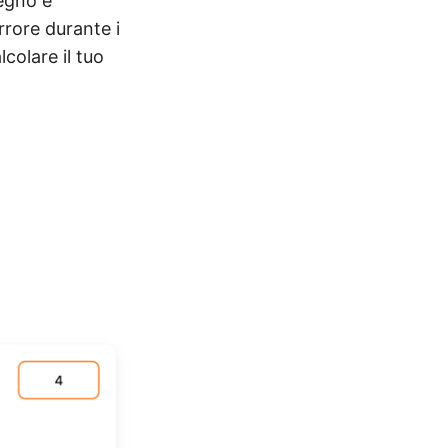
egno e
rrore durante i
lcolare il tuo