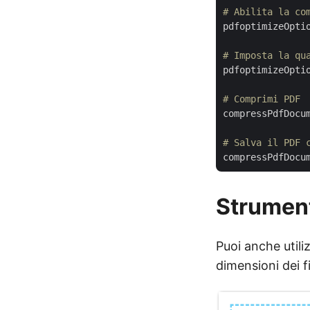
# Abilita la co
pdfoptimizeOpti
# Imposta la qu
pdfoptimizeOpti
# Comprimi PDF
compressPdfDocum
# Salva il PDF 
compressPdfDocu
Strument
Puoi anche utili
dimensioni dei f