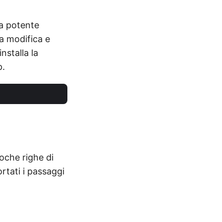
na potente
la modifica e
nstalla la
p.
oche righe di
ortati i passaggi