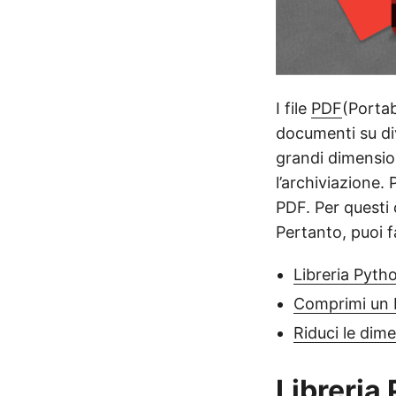
I file
PDF
(Porta
documenti su div
grandi dimension
l’archiviazione.
PDF. Per questi
Pertanto, puoi f
Libreria Pyt
Comprimi un 
Riduci le dim
Libreria