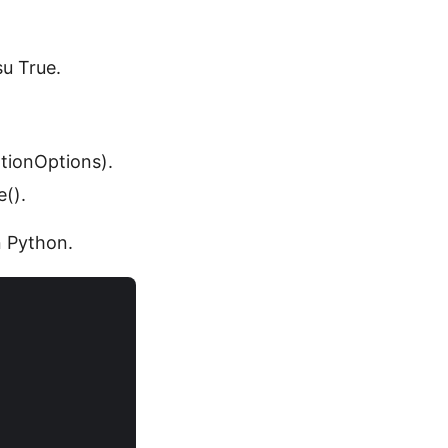
u True.
ationOptions).
e().
n Python.