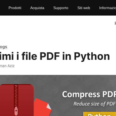
Prodotti
Acquista
Supporto
Siti web
Informazio
logs
i i file PDF in Python
man Aziz