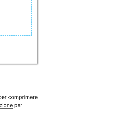
 per comprimere
zione
per