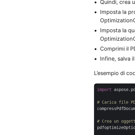
Quindi, crea 
Imposta la pr
Optimization
Imposta la qua
Optimization
Comprimi il P
Infine, salva
L’esempio di co
import
 aspose.p
# Carica file P
compressPdfDocu
# Crea un ogget
pdfoptimizeOptio