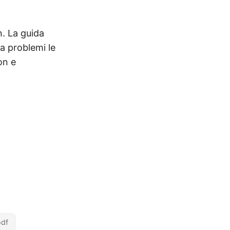
n. La guida
a problemi le
on e
pdf