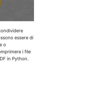
ondividere
possono essere di
e o
mprimere i file
PDF in Python.