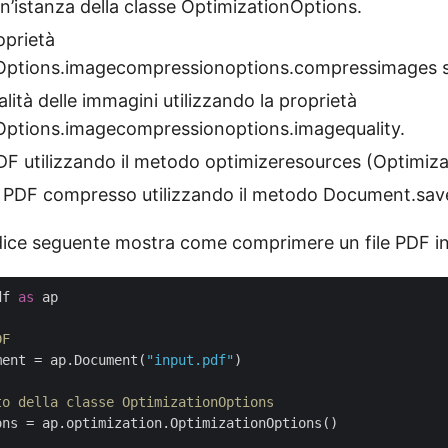
un’istanza della classe OptimizationOptions.
oprietà
Options.imagecompressionoptions.compressimages s
lità delle immagini utilizzando la proprietà
Options.imagecompressionoptions.imagequality.
DF utilizzando il metodo optimizeresources (Optimiz
 il PDF compresso utilizzando il metodo Document.sav
dice seguente mostra come comprimere un file PDF i
df 
as
 ap

DF
ment = ap.Document(
"input.pdf"
)

to della classe OptimizationOptions
ns = ap.optimization.OptimizationOptions()
