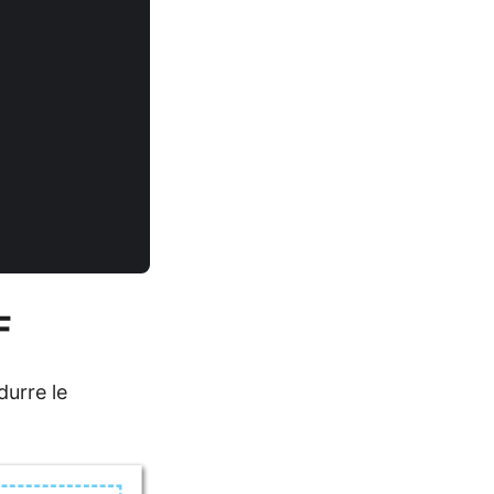
F
durre le