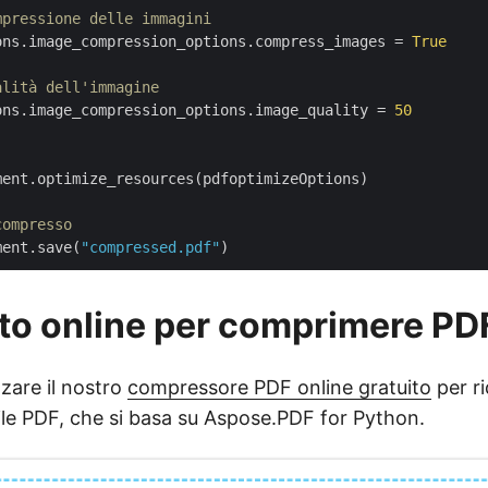
mpressione delle immagini
ons.image_compression_options.compress_images = 
True
alità dell'immagine
ons.image_compression_options.image_quality = 
50
ent.optimize_resources(pdfoptimizeOptions)

compresso
ment.save(
"compressed.pdf"
o online per comprimere PD
zzare il nostro
compressore PDF online gratuito
per ri
ile PDF, che si basa su Aspose.PDF for Python.