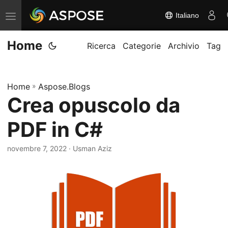
Italiano
A
t
Home
t
Ricerca
Categorie
Archivio
Tag
i
v
Home
»
Aspose.Blogs
a
Crea opuscolo da
/
d
PDF in C#
i
s
novembre 7, 2022
· Usman Aziz
a
t
t
i
v