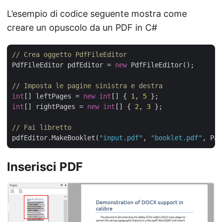
L’esempio di codice seguente mostra come
creare un opuscolo da un PDF in C#
// Crea oggetto PdfFileEditor
PdfFileEditor pdfEditor = 
new
 PdfFileEditor();

// Imposta le pagine sinistra e destra
int
[] leftPages = 
new
int
[] { 
1
, 
5
int
[] rightPages = 
new
int
[] { 
2
, 
3
 };

// Fai libretto
pdfEditor.MakeBooklet(
"input.pdf"
, 
"booklet.pdf"
Inserisci PDF