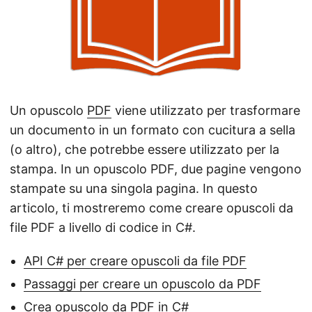
a
n
a
v
i
g
Un opuscolo
PDF
viene utilizzato per trasformare
a
un documento in un formato con cucitura a sella
z
(o altro), che potrebbe essere utilizzato per la
i
stampa. In un opuscolo PDF, due pagine vengono
o
stampate su una singola pagina. In questo
n
articolo, ti mostreremo come creare opuscoli da
e
file PDF a livello di codice in C#.
API C# per creare opuscoli da file PDF
Passaggi per creare un opuscolo da PDF
Crea opuscolo da PDF in C#