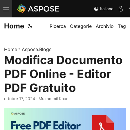
Italiano
A
t
Home
t
Ricerca
Categorie
Archivio
Tag
i
v
Home
»
Aspose.Blogs
a
Modifica Documento
/
d
PDF Online - Editor
i
s
PDF Gratuito
a
ottobre 17, 2024
· Muzammil Khan
t
t
i
v