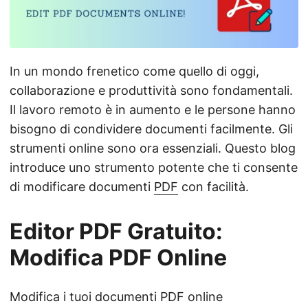
a
n
a
v
In un mondo frenetico come quello di oggi,
i
collaborazione e produttività sono fondamentali.
g
Il lavoro remoto è in aumento e le persone hanno
a
bisogno di condividere documenti facilmente. Gli
z
strumenti online sono ora essenziali. Questo blog
i
introduce uno strumento potente che ti consente
o
di modificare documenti
PDF
con facilità.
n
e
Editor PDF Gratuito:
Modifica PDF Online
Modifica i tuoi documenti PDF online