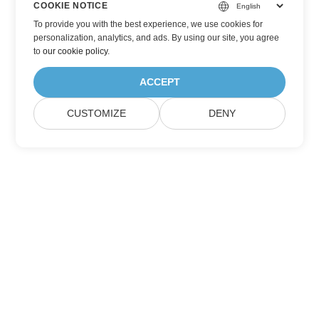
COOKIE NOTICE
To provide you with the best experience, we use cookies for
personalization, analytics, and ads. By using our site, you agree
to
our cookie policy
.
ACCEPT
CUSTOMIZE
DENY
Iscriviti agli aggiornamenti del prodotto
Aspose
Ricevi newsletter e offerte mensili direttamente nella tua
casella di posta.