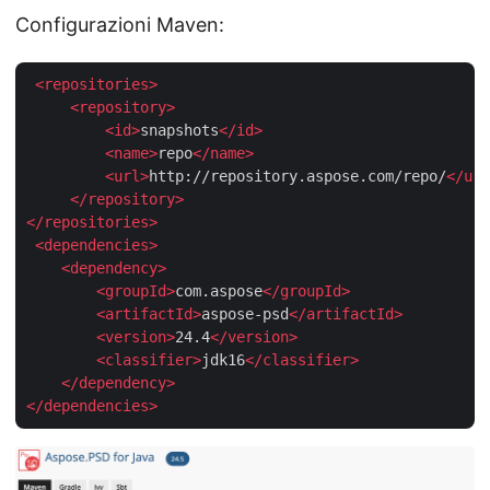
Configurazioni Maven:
<
repositories
>
<
repository
>
<
id
>
snapshots
</
id
>
<
name
>
repo
</
name
>
<
url
>
http://repository.aspose.com/repo/
</
url
</
repository
>
</
repositories
>
<
dependencies
>
<
dependency
>
<
groupId
>
com.aspose
</
groupId
>
<
artifactId
>
aspose-psd
</
artifactId
>
<
version
>
24.4
</
version
>
<
classifier
>
jdk16
</
classifier
>
</
dependency
>
</
dependencies
>