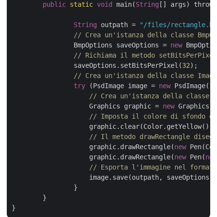
public
static
void
 main(
String
[] args) throws
String
 outpath = 
"/files/rectangle.bm
// Crea un'istanza della classe BmpOp
		BmpOptions saveOptions = 
new
 BmpOptio
// Richiama il metodo setBitsPerPixel
		saveOptions.setBitsPerPixel(
32
);

// Crea un'istanza della classe Image
try
 (PsdImage image = 
new
 PsdImage(
10
// Crea un'istanza della classe G
		    Graphics graphic = 
new
 Graphics(i
// Imposta il colore di sfondo de
		    graphic.clear(Color.getYellow());

// Il metodo drawRectangle disegn
		    graphic.drawRectangle(
new
 Pen(Col
		    graphic.drawRectangle(
new
 Pen(
new
// Esporta l'immagine nel formato
		    image.save(outpath, saveOptions);

		}

	} 
