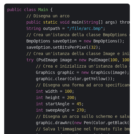
public
class
Main
{

// Disegna un arco 
public
static
void
 main(
String
[] args) throws
String
 outpath = 
"/file/arc.bmp"
;

// Crea un'istanza della classe BmpOptions e 
        BmpOptions saveOption = 
new
 BmpOptions();

        saveOption.setBitsPerPixel(
32
);

// Crea un'istanza della classe Image e inizi
try
 (PsdImage image = 
new
 PsdImage(
100
, 
100
))
// Crea e inizializza un'istanza della cl
            Graphics graphic = 
new
 Graphics(image);

            graphic.clear(Color.getYellow());

// Disegna una forma ad arco specificando
int
 width = 
100
;

int
 height = 
200
;

int
 startAngle = 
45
;

int
 sweepAngle = 
270
;

// Disegna un arco sullo schermo e salva 
            graphic.drawArc(
new
 Pen(Color.getBlack())
// Salva l'immagine nel formato file bmp.