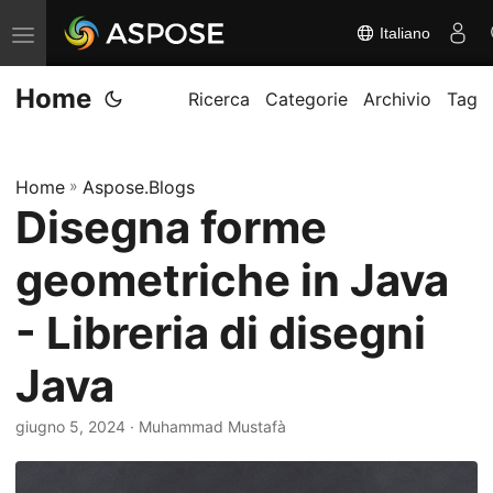
Italiano
A
t
Home
t
Ricerca
Categorie
Archivio
Tag
i
v
Home
»
Aspose.Blogs
a
Disegna forme
/
d
geometriche in Java
i
s
- Libreria di disegni
a
Java
t
t
giugno 5, 2024
· Muhammad Mustafà
i
v