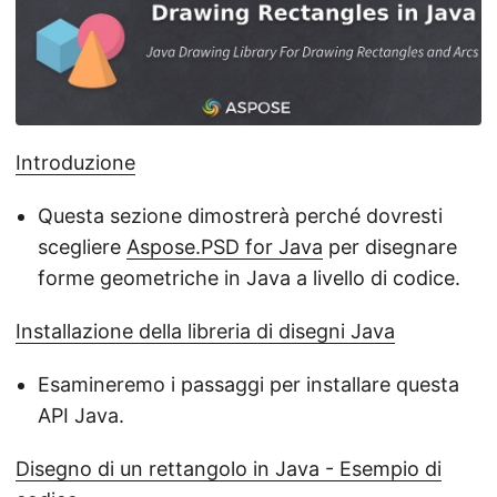
a
n
a
v
i
Introduzione
g
a
Questa sezione dimostrerà perché dovresti
z
scegliere
Aspose.PSD for Java
per disegnare
i
forme geometriche in Java a livello di codice.
o
n
Installazione della libreria di disegni Java
e
Esamineremo i passaggi per installare questa
API Java.
Disegno di un rettangolo in Java - Esempio di