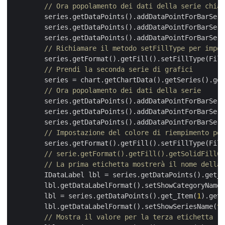
// Ora popolamento dei dati della serie chiam
        series.getDataPoints().addDataPointForBarSeri
        series.getDataPoints().addDataPointForBarSeri
        series.getDataPoints().addDataPointForBarSeri
// Richiamare il metodo setFillType per impos
        series.getFormat().getFill().setFillType(Fill
// Prendi la seconda serie di grafici
        series = chart.getChartData().getSeries().get
// Ora popolamento dei dati della serie
        series.getDataPoints().addDataPointForBarSeri
        series.getDataPoints().addDataPointForBarSeri
        series.getDataPoints().addDataPointForBarSeri
// Impostazione del colore di riempimento per
        series.getFormat().getFill().setFillType(Fill
// serie.getFormat().getFill().getSolidFillCo
// La prima etichetta mostrerà il nome della 
        IDataLabel lbl = series.getDataPoints().get_I
        lbl.getDataLabelFormat().setShowCategoryName(
        lbl = series.getDataPoints().get_Item(
1
).getL
        lbl.getDataLabelFormat().setShowSeriesName(
tr
// Mostra il valore per la terza etichetta