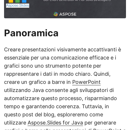
a
n
a
v
Panoramica
i
g
Creare presentazioni visivamente accattivanti è
a
essenziale per una comunicazione efficace e i
z
grafici sono uno strumento potente per
i
rappresentare i dati in modo chiaro. Quindi,
o
creare un grafico a barre in
PowerPoint
n
utilizzando Java consente agli sviluppatori di
e
automatizzare questo processo, risparmiando
tempo e garantendo coerenza. Tuttavia, in
questo post del blog, esploreremo come
utilizzare
Aspose.Slides for Java
per generare