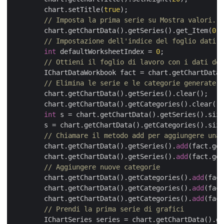
        chart.setTitle(
true
);

// Imposta la prima serie su Mostra valori.
        chart.getChartData().getSeries().get_Item(
0
).
// Impostazione dell'indice del foglio dati d
int
 defaultWorksheetIndex = 
0
;

// Ottieni il foglio di lavoro con i dati del
        IChartDataWorkbook fact = chart.getChartData(
// Elimina le serie e le categorie generate d
        chart.getChartData().getSeries().clear();

        chart.getChartData().getCategories().clear();

int
 s = chart.getChartData().getSeries().size
        s = chart.getChartData().getCategories().size
// Chiamare il metodo add per aggiungere una 
        chart.getChartData().getSeries().
add
(fact.get
        chart.getChartData().getSeries().
add
(fact.get
// Aggiungere nuove categorie
        chart.getChartData().getCategories().
add
(fact
        chart.getChartData().getCategories().
add
(fact
        chart.getChartData().getCategories().
add
(fact
// Prendi la prima serie di grafici
        IChartSeries series = chart.getChartData().ge