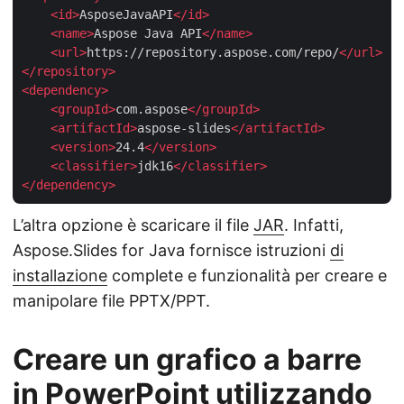
<
id
>
AsposeJavaAPI
</
id
>
<
name
>
Aspose Java API
</
name
>
<
url
>
https://repository.aspose.com/repo/
</
url
>
</
repository
>
<
dependency
>
<
groupId
>
com.aspose
</
groupId
>
<
artifactId
>
aspose-slides
</
artifactId
>
<
version
>
24.4
</
version
>
<
classifier
>
jdk16
</
classifier
>
</
dependency
>
L’altra opzione è scaricare il file
JAR
. Infatti,
Aspose.Slides for Java fornisce istruzioni
di
installazione
complete e funzionalità per creare e
manipolare file PPTX/PPT.
Creare un grafico a barre
in PowerPoint utilizzando