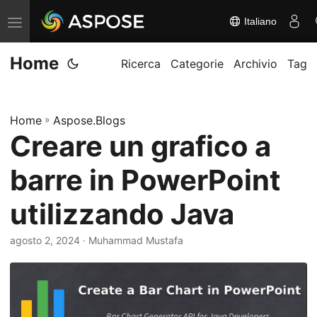
Italiano
A
t
Home
t
Ricerca
Categorie
Archivio
Tag
i
v
Home
»
Aspose.Blogs
a
Creare un grafico a
/
d
barre in PowerPoint
i
s
utilizzando Java
a
agosto 2, 2024
· Muhammad Mustafa
t
t
i
v