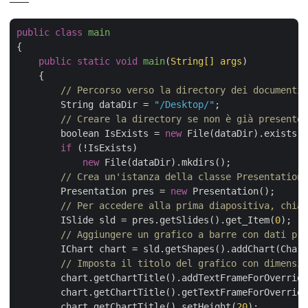
public
class
main
{

public
static
void
main
(
String[] args
)
    {

// Percorso verso la directory dei documenti.
        String dataDir = 
"/Desktop/"
;

// Creare la directory se non è già presente.
        boolean IsExists = 
new
 File(dataDir).exists()
if
 (!IsExists)

new
 File(dataDir).mkdirs();

// Crea un'istanza della classe Presentation 
        Presentation pres = 
new
 Presentation();

// Per accedere alla prima diapositiva, chiam
        ISlide sld = pres.getSlides().get_Item(
0
);

// Aggiungere un grafico a barre con dati pre
        IChart chart = sld.getShapes().addChart(Chart
// Imposta il titolo del grafico con dimensio
        chart.getChartTitle().addTextFrameForOverridi
        chart.getChartTitle().getTextFrameForOverridi
        chart.getChartTitle().setHeight(
20
);
