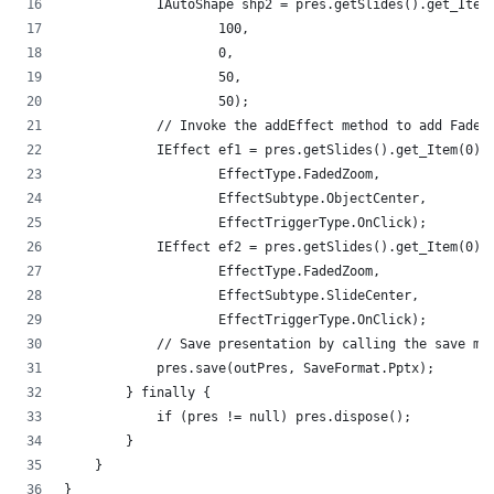
            IAutoShape shp2 = pres.getSlides().get_Item
                    100,
                    0,
                    50,
                    50);
            // Invoke the addEffect method to add Faded
            IEffect ef1 = pres.getSlides().get_Item(0).
                    EffectType.FadedZoom,
                    EffectSubtype.ObjectCenter,
                    EffectTriggerType.OnClick);
            IEffect ef2 = pres.getSlides().get_Item(0).
                    EffectType.FadedZoom,
                    EffectSubtype.SlideCenter,
                    EffectTriggerType.OnClick);
            // Save presentation by calling the save me
            pres.save(outPres, SaveFormat.Pptx);
        } finally {
            if (pres != null) pres.dispose();
        }
    }
}