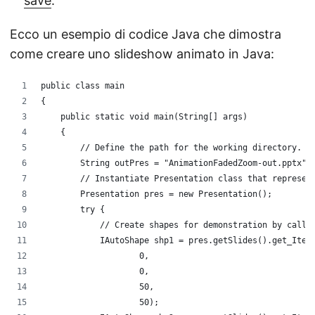
save
.
Ecco un esempio di codice Java che dimostra
come creare uno slideshow animato in Java:
public class main
{
    public static void main(String[] args)
    {
	// Define the path for the working directory. 
        String outPres = "AnimationFadedZoom-out.pptx";
        // Instantiate Presentation class that represen
        Presentation pres = new Presentation();
        try {
            // Create shapes for demonstration by calli
            IAutoShape shp1 = pres.getSlides().get_Item
                    0,
                    0,
                    50,
                    50);