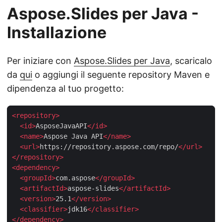
Aspose.Slides per Java -
Installazione
Per iniziare con
Aspose.Slides per Java
, scaricalo
da
qui
o aggiungi il seguente repository Maven e
dipendenza al tuo progetto:
<
repository
>
<
id
>
AsposeJavaAPI
</
id
>
<
name
>
Aspose Java API
</
name
>
<
url
>
https://repository.aspose.com/repo/
</
url
>
</
repository
>
<
dependency
>
<
groupId
>
com.aspose
</
groupId
>
<
artifactId
>
aspose-slides
</
artifactId
>
<
version
>
25.1
</
version
>
<
classifier
>
jdk16
</
classifier
>
</
dependency
>