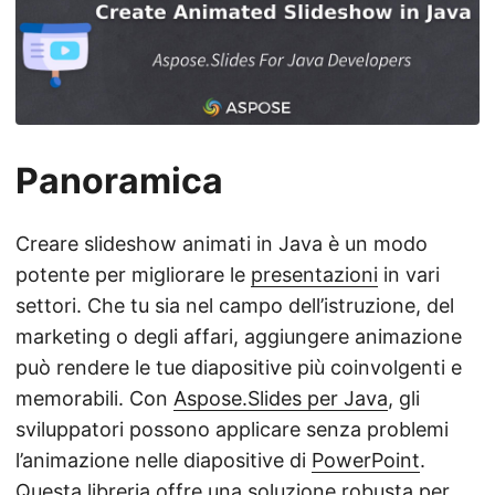
a
n
a
v
i
g
Panoramica
a
z
Creare slideshow animati in Java è un modo
i
potente per migliorare le
presentazioni
in vari
o
settori. Che tu sia nel campo dell’istruzione, del
n
marketing o degli affari, aggiungere animazione
e
può rendere le tue diapositive più coinvolgenti e
memorabili. Con
Aspose.Slides per Java
, gli
sviluppatori possono applicare senza problemi
l’animazione nelle diapositive di
PowerPoint
.
Questa libreria offre una soluzione robusta per