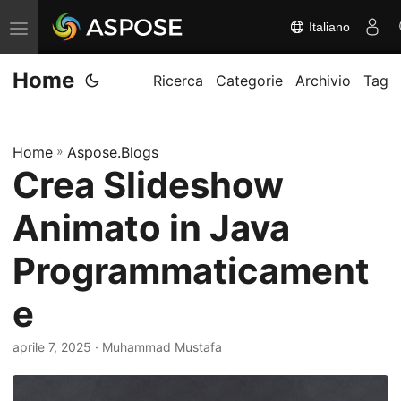
Italiano
A
t
Home
t
Ricerca
Categorie
Archivio
Tag
i
v
Home
»
Aspose.Blogs
a
Crea Slideshow
/
d
Animato in Java
i
s
Programmaticament
a
e
t
t
aprile 7, 2025
· Muhammad Mustafa
i
v