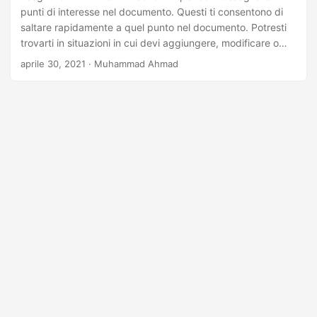
a
punti di interesse nel documento. Questi ti consentono di
l
saltare rapidamente a quel punto nel documento. Potresti
a
trovarti in situazioni in cui devi aggiungere, modificare o
eliminare i segnalibri in un file PDF a livello di codice. Per
n
aprile 30, 2021
· Muhammad Ahmad
questo, questo articolo ti insegnerà come lavorare con i
a
segnalibri nei file PDF usando C++.
v
i
g
a
z
i
o
n
e