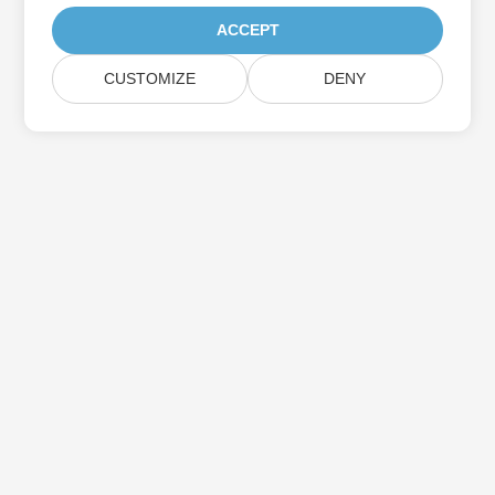
ACCEPT
CUSTOMIZE
DENY
Iscriviti agli aggiornamenti del prodotto
Aspose
Ricevi newsletter e offerte mensili direttamente nella tua
casella di posta.
Invia