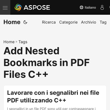
Italiano
A
t
Home
t
Ricerca
Categorie
Archivio
Tag
i
v
Home
»
Tags
a
Add Nested
/
d
Bookmarks in PDF
i
s
Files C++
a
t
t
Lavorare con i segnalibri nei file
i
PDF utilizzando C++
v
I segnalibri in un file PDF sono utili per contrassegnare i