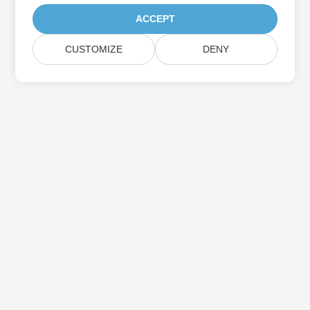
ACCEPT
CUSTOMIZE
DENY
Iscriviti agli aggiornamenti del prodotto
Aspose
Ricevi newsletter e offerte mensili direttamente nella tua
casella di posta.
Invia