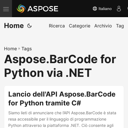
Italiano
A
t
Home
t
Ricerca
Categorie
Archivio
Tag
i
v
Home
»
Tags
a
Aspose.BarCode for
/
d
Python via .NET
i
s
a
Lancio dell'API Aspose.BarCode
t
for Python tramite C#
t
Siamo lieti di annunciare che l’API Aspose.BarCode è stata
i
resa accessibile per il linguaggio di programmazione
v
Python attraverso la piattaforma .NET. Ciò consente agli