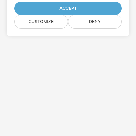
ACCEPT
CUSTOMIZE
DENY
Iscriviti agli aggiornamenti del prodotto
Aspose
Ricevi newsletter e offerte mensili direttamente nella tua
casella di posta.
Invia