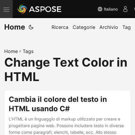
Italiano
A
t
Home
t
Ricerca
Categorie
Archivio
Tag
i
v
Home
»
Tags
a
Change Text Color in
/
d
HTML
i
s
a
Cambia il colore del testo in
t
HTML usando C#
t
L’HTML è un linguaggio di markup utilizzato per creare e
i
progettare pagine web. Possono includere testo in diverse
v
forme come paragrafi, elenchi, tabelle, ecc. Allo stesso