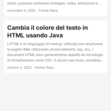
a
modo, possono contenere immagini, video, animazioni e
l
qualsiasi tipo di oggetto grafico. In alcuni casi, potrebbe
novembre 4, 2022
· Farhan Raza
essere necessario formattare il testo modificandone il
a
colore. Di conseguenza, questo articolo illustra come
n
modificare il colore del testo in HTML utilizzando C#.
Cambia il colore del testo in
a
HTML usando Java
v
i
L’HTML è un linguaggio di markup utilizzato per strutturare
le pagine Web utilizzando diversi elementi, tag, ecc. I
g
documenti HTML sono generalmente assistiti da tecnologie
a
di formattazione come CSS. In alcuni casi d’uso, potrebbe
z
essere necessario modificare la formattazione del testo in
ottobre 4, 2022
· Farhan Raza
i
un file HTML. In base a tali scenari, questo articolo illustra
come modificare il colore del testo in un file HTML a livello
o
di codice in Java.
n
e