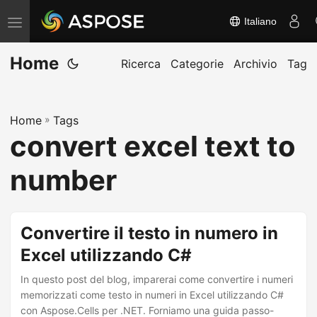
Italiano
A
t
Home
t
Ricerca
Categorie
Archivio
Tag
i
v
Home
»
Tags
a
convert excel text to
/
d
number
i
s
a
Convertire il testo in numero in
t
Excel utilizzando C#
t
In questo post del blog, imparerai come convertire i numeri
i
memorizzati come testo in numeri in Excel utilizzando C#
v
con Aspose.Cells per .NET. Forniamo una guida passo-