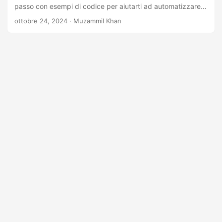
a
passo con esempi di codice per aiutarti ad automatizzare
l
efficacemente le tue attività in Excel.
ottobre 24, 2024
· Muzammil Khan
a
n
a
v
i
g
a
z
i
o
n
e