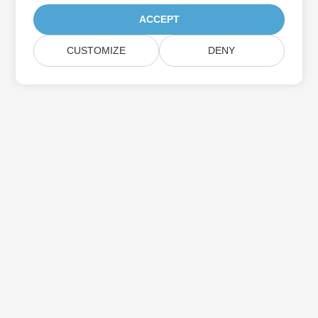
ACCEPT
CUSTOMIZE
DENY
Iscriviti agli aggiornamenti del prodotto
Aspose
Ricevi newsletter e offerte mensili direttamente nella tua
casella di posta.
Invia