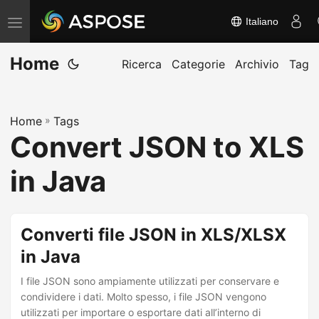
Italiano
A
t
Home
t
Ricerca
Categorie
Archivio
Tag
i
v
Home
»
Tags
a
Convert JSON to XLS
/
d
in Java
i
s
a
Converti file JSON in XLS/XLSX
t
in Java
t
I file JSON sono ampiamente utilizzati per conservare e
i
condividere i dati. Molto spesso, i file JSON vengono
v
utilizzati per importare o esportare dati all’interno di