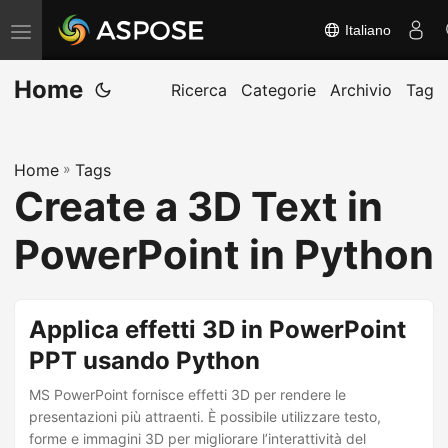
Italiano
A
t
Home
t
Ricerca
Categorie
Archivio
Tag
i
v
Home
»
Tags
a
Create a 3D Text in
/
d
PowerPoint in Python
i
s
a
Applica effetti 3D in PowerPoint
t
PPT usando Python
t
MS PowerPoint fornisce effetti 3D per rendere le
i
presentazioni più attraenti. È possibile utilizzare testo,
v
forme e immagini 3D per migliorare l’interattività del