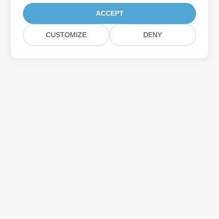
ACCEPT
CUSTOMIZE
DENY
Iscriviti agli aggiornamenti del prodotto
Aspose
Ricevi newsletter e offerte mensili direttamente nella tua
casella di posta.
Invia