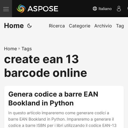
Italiano
A
t
Home
t
Ricerca
Categorie
Archivio
Tag
i
v
Home
»
Tags
a
create ean 13
/
d
barcode online
i
s
a
Genera codice a barre EAN
t
Bookland in Python
t
In questo articolo impareremo come generare codici a
i
barre EAN Bookland in Python. Impareremo a generare il
v
codice a barre ISBN per i libri utilizzando il codice EAN-13