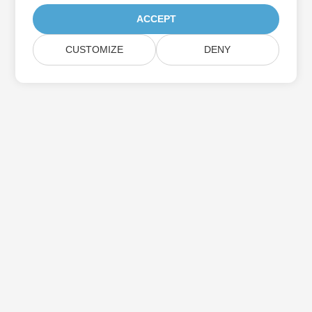
ACCEPT
CUSTOMIZE
DENY
Iscriviti agli aggiornamenti del prodotto
Aspose
Ricevi newsletter e offerte mensili direttamente nella tua
casella di posta.
Invia