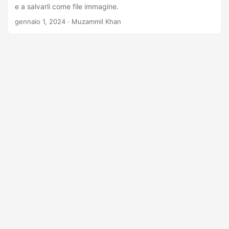
a
e a salvarli come file immagine.
l
gennaio 1, 2024
· Muzammil Khan
a
n
a
v
i
g
a
z
i
o
n
e