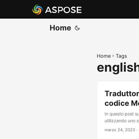
Home
Home
»
Tags
englis
Traduttor
codice M
In questo post su
utilizzando uno s
marzo 24, 2023
·