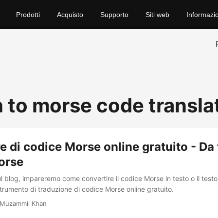
Prodotti
Acquisto
Supporto
Siti web
Informazio
h to morse code transla
e di codice Morse online gratuito - Da 
orse
l blog, impareremo come convertire il codice Morse in testo o il test
trumento di traduzione di codice Morse online gratuito.
 Muzammil Khan