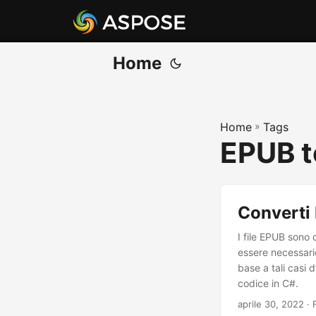
Home
Home
»
Tags
EPUB t
Converti
I file EPUB sono
essere necessario
base a tali casi 
codice in C#.
aprile 30, 2022
· 