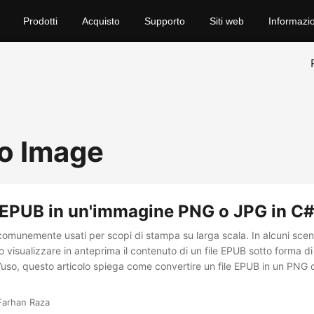
Prodotti
Acquisto
Supporto
Siti web
Informazio
o Image
 EPUB in un'immagine PNG o JPG in C
 comunemente usati per scopi di stampa su larga scala. In alcuni scen
 visualizzare in anteprima il contenuto di un file EPUB sotto forma d
d’uso, questo articolo spiega come convertire un file EPUB in un PNG o
Farhan Raza