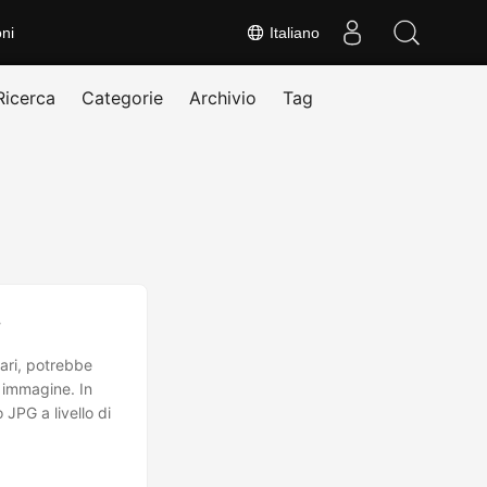
ni
Italiano
Ricerca
Categorie
Archivio
Tag
#
ari, potrebbe
i immagine. In
 JPG a livello di