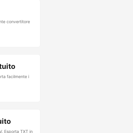
nte convertitore
tuito
rta facilmente i
uito
V. Esporta TXT in