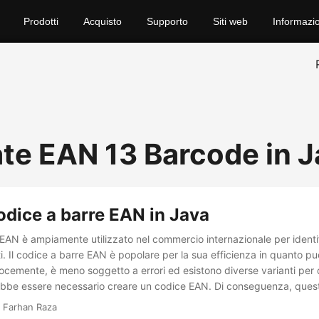
Prodotti
Acquisto
Supporto
Siti web
Informazio
te EAN 13 Barcode in J
dice a barre EAN in Java
 EAN è ampiamente utilizzato nel commercio internazionale per identif
ti. Il codice a barre EAN è popolare per la sua efficienza in quanto p
ocemente, è meno soggetto a errori ed esistono diverse varianti per d
rebbe essere necessario creare un codice EAN. Di conseguenza, quest
e a barre EAN a livello di codice in Java.
 Farhan Raza