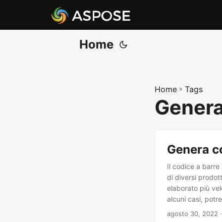
Home
Home
»
Tags
Genera
Genera co
Il codice a barre
di diversi prodot
elaborato più vel
alcuni casi, pot
come creare codic
agosto 30, 2022
·