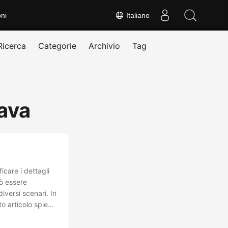
ni
Italiano
Ricerca
Categorie
Archivio
Tag
ava
icare i dettagli
uò essere
iversi scenari. In
o articolo spiega