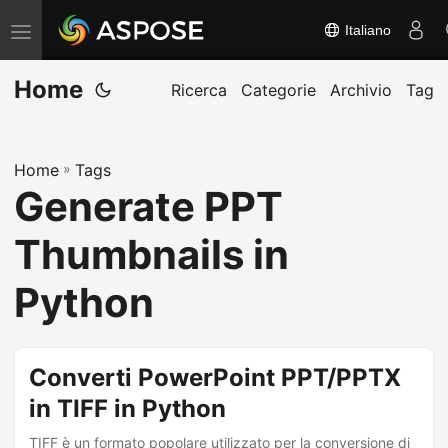
Italiano
A
t
Home
t
Ricerca
Categorie
Archivio
Tag
i
v
Home
»
Tags
a
Generate PPT
/
d
Thumbnails in
i
s
Python
a
t
t
Converti PowerPoint PPT/PPTX
i
in TIFF in Python
v
TIFF è un formato popolare utilizzato per la conversione di