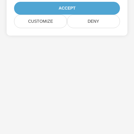
ACCEPT
CUSTOMIZE
DENY
Iscriviti agli aggiornamenti del prodotto
Aspose
Ricevi newsletter e offerte mensili direttamente nella tua
casella di posta.
Invia