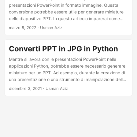
a
presentazioni PowerPoint in formato immagine. Questa
l
conversione potrebbe essere utile per generare miniature
a
delle diapositive PPT. In questo articolo imparerai come
convertire PowerPoint PPT o PPTX in TIFF usando Python.
n
marzo 8, 2022
· Usman Aziz
Inoltre, imparerai come personalizzare la conversione da
a
PPT a TIFF utilizzando diverse opzioni.
v
Converti PPT in JPG in Python
i
Mentre si lavora con le presentazioni PowerPoint nelle
g
applicazioni Python, potrebbe essere necessario generare
a
miniature per un PPT. Ad esempio, durante la creazione di
z
una presentazione o uno strumento di manipolazione della
presentazione. In questo articolo imparerai come generare
i
dicembre 3, 2021
· Usman Aziz
miniature convertendo un PPT in immagini JPG in Python.
o
Tratteremo anche come generare immagini JPG con
n
dimensioni personalizzate e renderizzare note e commenti
e
sulle diapositive.