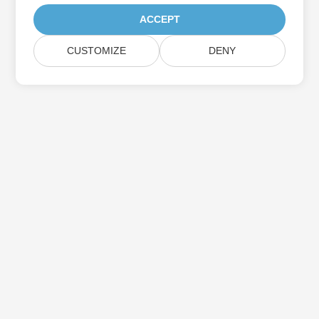
ACCEPT
CUSTOMIZE
DENY
Iscriviti agli aggiornamenti del prodotto
Aspose
Ricevi newsletter e offerte mensili direttamente nella tua
casella di posta.
Invia