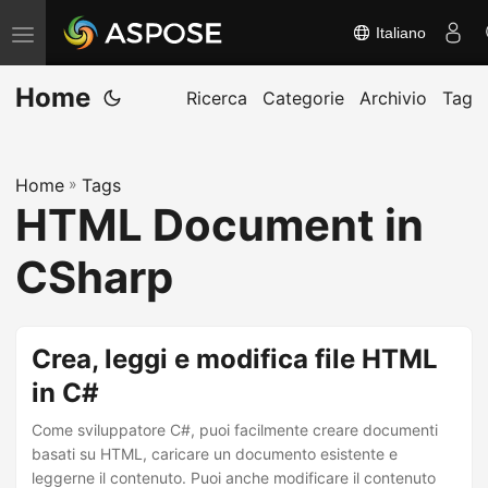
Italiano
A
t
Home
t
Ricerca
Categorie
Archivio
Tag
i
v
Home
»
Tags
a
HTML Document in
/
d
CSharp
i
s
a
Crea, leggi e modifica file HTML
t
in C#
t
Come sviluppatore C#, puoi facilmente creare documenti
i
basati su HTML, caricare un documento esistente e
v
leggerne il contenuto. Puoi anche modificare il contenuto