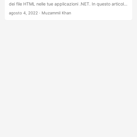
a
dei file HTML nelle tue applicazioni .NET. In questo articolo
l
imparerai come creare, leggere e modificare file HTML in
agosto 4, 2022
· Muzammil Khan
C#.
a
n
a
v
i
g
a
z
i
o
n
e