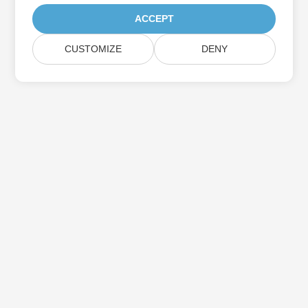
ACCEPT
CUSTOMIZE
DENY
Iscriviti agli aggiornamenti del prodotto
Aspose
Ricevi newsletter e offerte mensili direttamente nella tua
casella di posta.
Invia