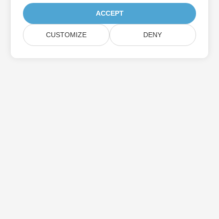
ACCEPT
CUSTOMIZE
DENY
Iscriviti agli aggiornamenti del prodotto
Aspose
Ricevi newsletter e offerte mensili direttamente nella tua
casella di posta.
Invia