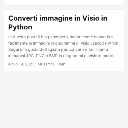
a
l
Converti immagine in Visio in
a
n
Python
a
In questo post di blog completo, scopri come convertire
v
facilmente le immagini in diagrammi di Visio usando Python.
i
Segui una guida dettagliata per convertire facilmente
immagini JPG, PNG o BMP in diagrammi di Visio in modo
g
programmatico usando Aspose.Diagram for Python.
luglio 19, 2023
· Muzammil Khan
a
z
i
o
n
e