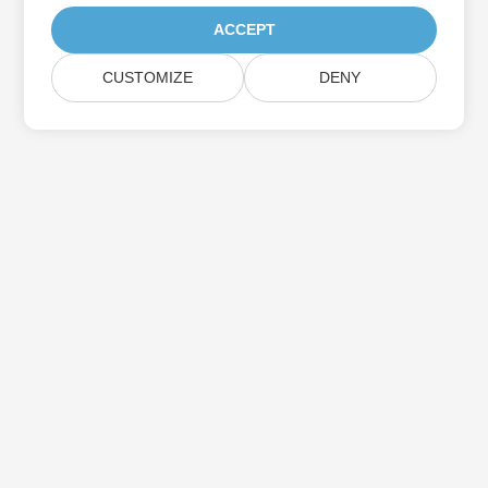
ACCEPT
CUSTOMIZE
DENY
Iscriviti agli aggiornamenti del prodotto
Aspose
Ricevi newsletter e offerte mensili direttamente nella tua
casella di posta.
Invia