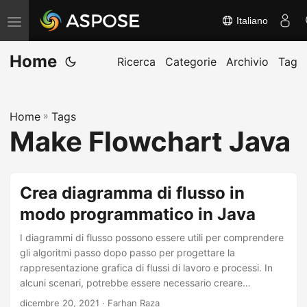
Italiano
A
t
Home
t
Ricerca
Categorie
Archivio
Tag
i
v
Home
»
Tags
a
Make Flowchart Java
/
d
i
Crea diagramma di flusso in
s
modo programmatico in Java
a
t
I diagrammi di flusso possono essere utili per comprendere
t
gli algoritmi passo dopo passo per progettare la
rappresentazione grafica di flussi di lavoro e processi. In
i
alcuni scenari, potrebbe essere necessario creare
v
diagrammi di flusso per la risoluzione dei problemi. Questo
dicembre 20, 2021
· Farhan Raza