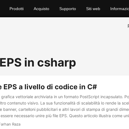
Prodotti
Acquisto
Supporto
Siti web
Informazio
EPS in csharp
e EPS a livello di codice in C#
 grafica vettoriale archiviata in un formato PostScript incapsulato. 
ltro contenuto visivo. La sua funzionalità di scalabilità lo rende la sce
e banner, cartelloni pubblicitari e altri lavori di stampa di grandi dime
essere necessario unire più file EPS. Questo articolo illustra come u
 di codice in C#.
Farhan Raza