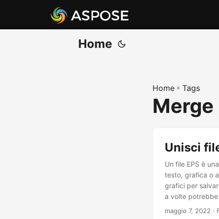
Home
Home
»
Tags
Merge 
Unisci fil
Un file EPS è una
testo, grafica o a
grafici per salvar
a volte potrebbe 
file EPS a livello
maggio 7, 2022
· 