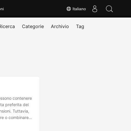
ni
Italiano
Ricerca
Categorie
Archivio
Tag
Possono contenere
lta preferita dei
nsioni. Tuttavia,
nire o combinare