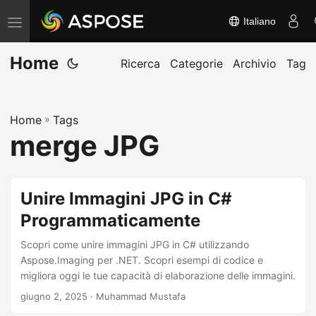
Italiano
A
t
Home
t
Ricerca
Categorie
Archivio
Tag
i
v
Home
»
Tags
a
merge JPG
/
d
i
Unire Immagini JPG in C#
s
Programmaticamente
a
t
Scopri come unire immagini JPG in C# utilizzando
t
Aspose.Imaging per .NET. Scopri esempi di codice e
migliora oggi le tue capacità di elaborazione delle immagini.
i
giugno 2, 2025
· Muhammad Mustafa
v