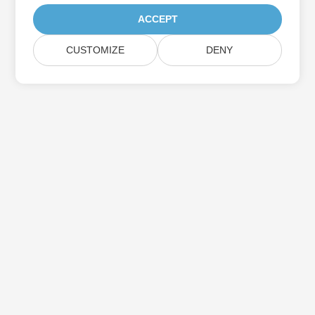
ACCEPT
CUSTOMIZE
DENY
Iscriviti agli aggiornamenti del prodotto
Aspose
Ricevi newsletter e offerte mensili direttamente nella tua
casella di posta.
Invia