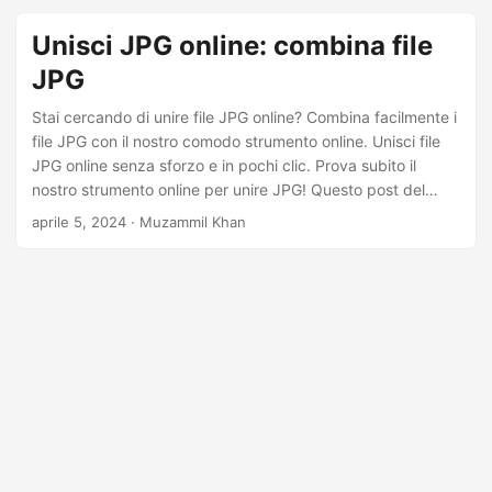
a
l
Unisci JPG online: combina file
a
JPG
n
Stai cercando di unire file JPG online? Combina facilmente i
a
file JPG con il nostro comodo strumento online. Unisci file
v
JPG online senza sforzo e in pochi clic. Prova subito il
i
nostro strumento online per unire JPG! Questo post del
blog fornisce anche esempi di codice per sviluppare il tuo
g
aprile 5, 2024
· Muzammil Khan
strumento di fusione JPG.
a
z
i
o
n
e