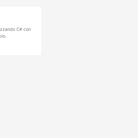
lizzando C# con
pio.