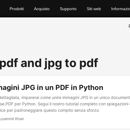
Prodotti
Acquisto
Supporto
Siti web
Informazio
pdf and jpg to pdf
agini JPG in un PDF in Python
dettagliata, imparerai come unire immagini JPG in un unico docume
e.PDF per Python. Segui il nostro tutorial completo con spiegazioni 
ice per padroneggiare questo compito senza sforzo.
uzammil Khan