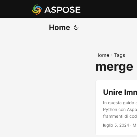
Home
Home
»
Tags
merge 
Unire Imm
In questa guida 
Python con Aspos
frammenti di cod
luglio 5, 2024
· M