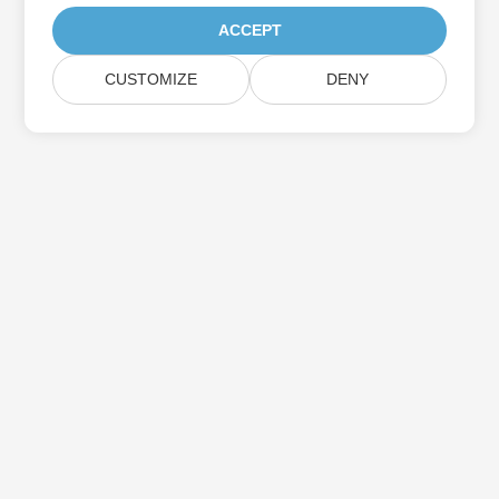
ACCEPT
CUSTOMIZE
DENY
Iscriviti agli aggiornamenti del prodotto
Aspose
Ricevi newsletter e offerte mensili direttamente nella tua
casella di posta.
Invia