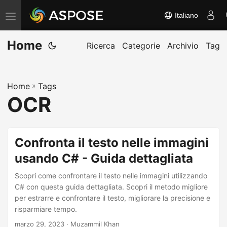
Italiano
A
t
Home
t
Ricerca
Categorie
Archivio
Tag
i
v
Home
»
Tags
a
OCR
/
d
i
Confronta il testo nelle immagini
s
usando C# - Guida dettagliata
a
t
Scopri come confrontare il testo nelle immagini utilizzando
t
C# con questa guida dettagliata. Scopri il metodo migliore
per estrarre e confrontare il testo, migliorare la precisione e
i
risparmiare tempo.
v
marzo 29, 2023
· Muzammil Khan