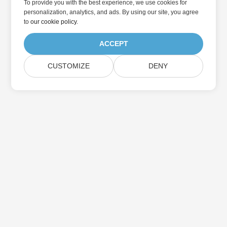
To provide you with the best experience, we use cookies for
personalization, analytics, and ads. By using our site, you agree
to
our cookie policy
.
ACCEPT
CUSTOMIZE
DENY
Iscriviti agli aggiornamenti del prodotto
Aspose
Ricevi newsletter e offerte mensili direttamente nella tua
casella di posta.