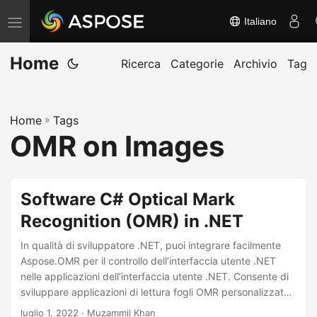
Italiano
A
t
Home
t
Ricerca
Categorie
Archivio
Tag
i
v
Home
»
Tags
a
OMR on Images
/
d
i
Software C# Optical Mark
s
Recognition (OMR) in .NET
a
t
In qualità di sviluppatore .NET, puoi integrare facilmente
t
Aspose.OMR per il controllo dell’interfaccia utente .NET
nelle applicazioni dell’interfaccia utente .NET. Consente di
i
sviluppare applicazioni di lettura fogli OMR personalizzate
v
basate su GUI. In questo articolo imparerai come sviluppare
luglio 1, 2022
· Muzammil Khan