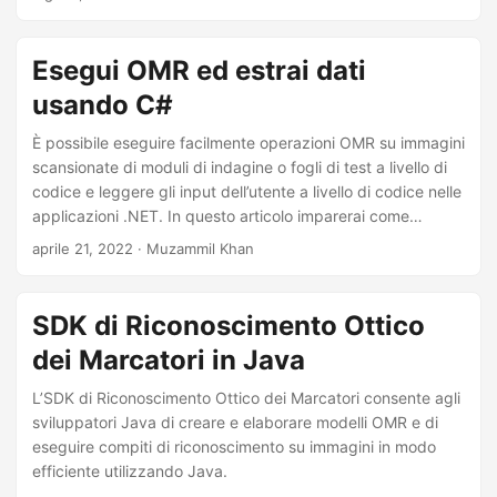
a
il software per scanner OMR usando C# in .NET.
l
Esegui OMR ed estrai dati
a
n
usando C#
a
È possibile eseguire facilmente operazioni OMR su immagini
v
scansionate di moduli di indagine o fogli di test a livello di
i
codice e leggere gli input dell’utente a livello di codice nelle
applicazioni .NET. In questo articolo imparerai come
g
eseguire OMR ed estrarre i dati usando C#.
aprile 21, 2022
· Muzammil Khan
a
z
i
SDK di Riconoscimento Ottico
o
dei Marcatori in Java
n
L’SDK di Riconoscimento Ottico dei Marcatori consente agli
e
sviluppatori Java di creare e elaborare modelli OMR e di
eseguire compiti di riconoscimento su immagini in modo
efficiente utilizzando Java.