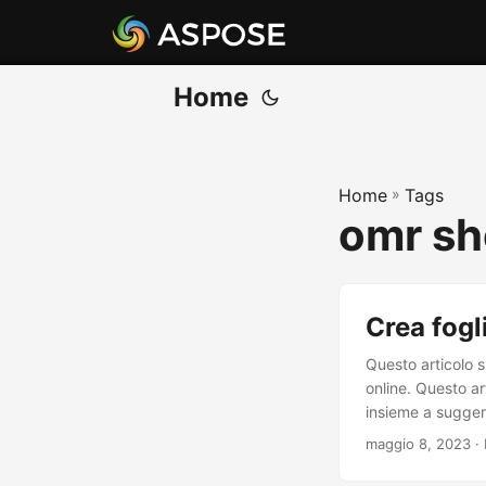
Home
Home
»
Tags
omr sh
Crea fogl
Questo articolo 
online. Questo ar
insieme a suggeri
maggio 8, 2023
·