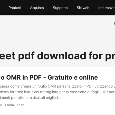
Prodotti
Acquisto
Supporto
Siti web
Informazio
eet pdf download for p
io OMR in PDF - Gratuito e online
spiega come creare un foglio OMR personalizzato in PDF utilizzando
ticolo fornisce istruzioni dettagliate per la creazione di fogli OMR per
menti per ottenere risultati migliori.
 Muzammil Khan