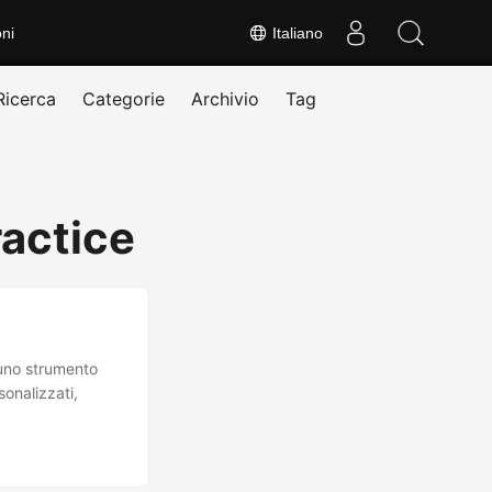
ni
Italiano
Ricerca
Categorie
Archivio
Tag
ractice
 uno strumento
sonalizzati,