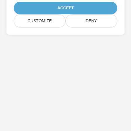
ACCEPT
CUSTOMIZE
DENY
Iscriviti agli aggiornamenti del prodotto
Aspose
Ricevi newsletter e offerte mensili direttamente nella tua
casella di posta.
Invia