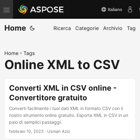
Italiano
A
t
Home
t
Ricerca
Categorie
Archivio
Tag
i
v
Home
»
Tags
a
Online XML to CSV
/
d
i
Converti XML in CSV online -
s
Convertitore gratuito
a
t
Converti facilmente i tuoi dati XML in formato CSV con il
t
nostro strumento online gratuito. Esporta XML in CSV in un
paio di semplici passaggi.
i
febbraio 10, 2023
· Usman Aziz
v