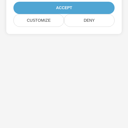
ACCEPT
CUSTOMIZE
DENY
Iscriviti agli aggiornamenti del prodotto
Aspose
Ricevi newsletter e offerte mensili direttamente nella tua
casella di posta.
Invia