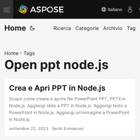
Italiano
A
t
Home
t
Ricerca
Categorie
Archivio
Tag
i
v
Home
»
Tags
a
Open ppt node.js
/
d
i
Crea e Apri PPT in Node.js
s
a
Scopri come creare e aprire file PowerPoint PPT, PPTX in
Node.js. Aggiungi slide a PPT in Node.js. Aggiungi testo a
t
PowerPoint in Node.js. Aggiungi un’immagine a PowerPoint
t
in Node.js.
i
settembre 22, 2023
· Seriki Emmanuel
v