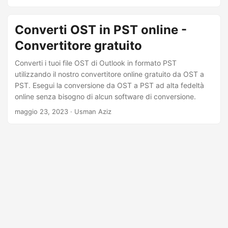
a
l
Converti OST in PST online -
a
Convertitore gratuito
n
a
Converti i tuoi file OST di Outlook in formato PST
v
utilizzando il nostro convertitore online gratuito da OST a
PST. Esegui la conversione da OST a PST ad alta fedeltà
i
online senza bisogno di alcun software di conversione.
g
maggio 23, 2023
· Usman Aziz
a
z
i
o
n
e