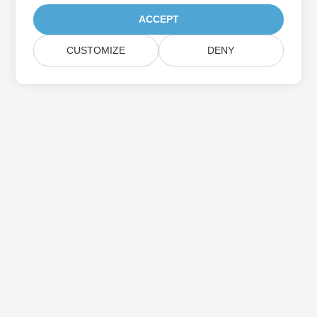
ACCEPT
CUSTOMIZE
DENY
Iscriviti agli aggiornamenti del prodotto
Aspose
Ricevi newsletter e offerte mensili direttamente nella tua
casella di posta.
Invia