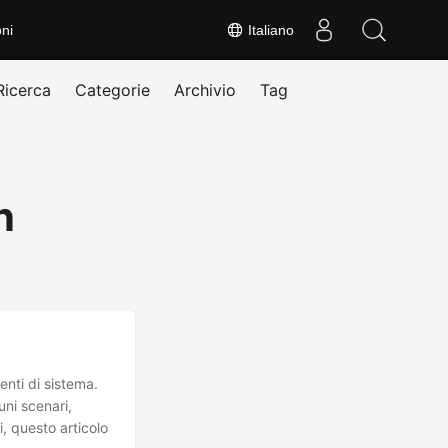
ni
Italiano
Ricerca
Categorie
Archivio
Tag
n
nti di sistema.
uni scenari,
i, questo articolo