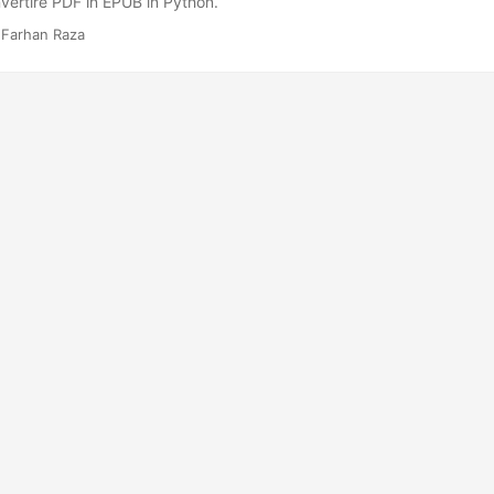
ertire PDF in EPUB in Python.
 Farhan Raza