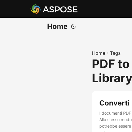
Home
Home
»
Tags
PDF to
Librar
Converti
I documenti PDF 
Allo stesso modo,
potrebbe essere n