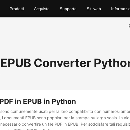
Prodotti
Acquisto
Supporto
Siti web
Informazio
 EPUB Converter Pytho
y
 PDF in EPUB in Python
sono comunemente usati per la loro compatibilità con numerosi ambie
 i documenti EPUB sono popolari per la stampa su larga scala. In alc
ecessario convertire un file PDF in EPUB. Per soddisfare tali requisit