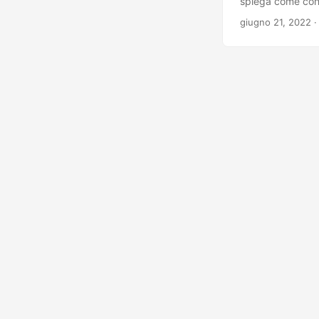
spiega come conv
giugno 21, 2022
·