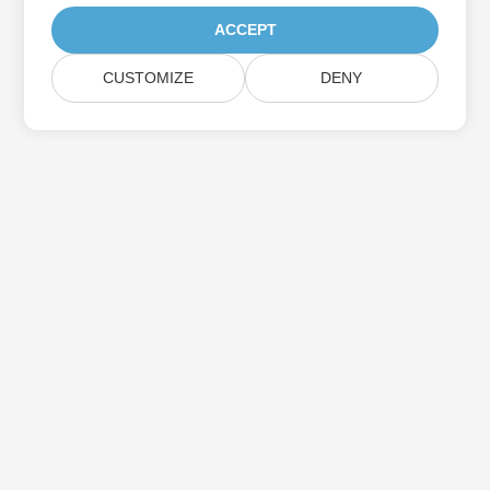
ACCEPT
CUSTOMIZE
DENY
Iscriviti agli aggiornamenti del prodotto
Aspose
Ricevi newsletter e offerte mensili direttamente nella tua
casella di posta.
Invia