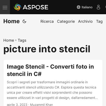
Italiano
A
t
Home
t
Ricerca
Categorie
Archivio
Tag
i
v
Home
»
Tags
a
picture into stencil
/
d
i
Image Stencil - Converti foto in
s
stencil in C#
a
t
Scopri i segreti per trasformare immagini ordinarie in
t
accattivanti stencil utilizzando C#. Esplora questa tecnica
unica per creare effetti visivi sorprendenti che possono
i
essere utilizzati in vari progetti di design, dall’arredamento
v
fai-da-te ai progetti grafici professionali.
aprile 3, 2023
· Muzammil Khan