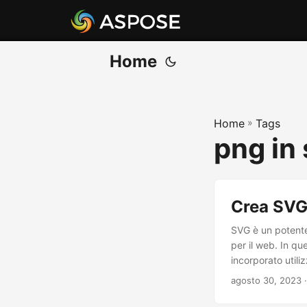
Home
Home
»
Tags
png in
Crea SVG 
SVG è un potente 
per il web. In q
incorporato util
agosto 30, 2023
·