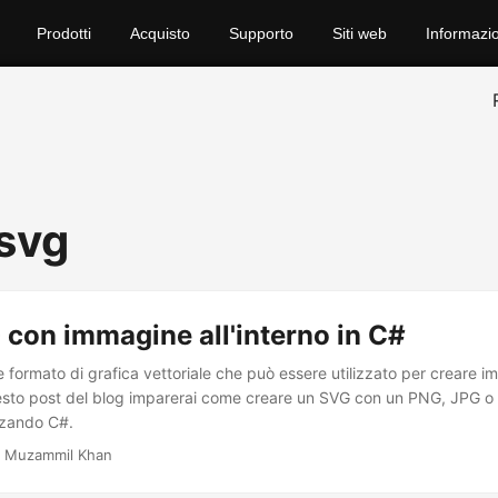
Prodotti
Acquisto
Supporto
Siti web
Informazio
 svg
con immagine all'interno in C#
formato di grafica vettoriale che può essere utilizzato per creare im
uesto post del blog imparerai come creare un SVG con un PNG, JPG 
izzando C#.
 Muzammil Khan